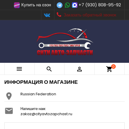
Купить на озон
+7 (930) 808-95-92
Заказать обратный звонок
0



shopping_cart
ИНФОРМАЦИЯ О МАГАЗИНЕ
Russian Federation

Напишите нам:

zakaz@cityavtozapchast.ru