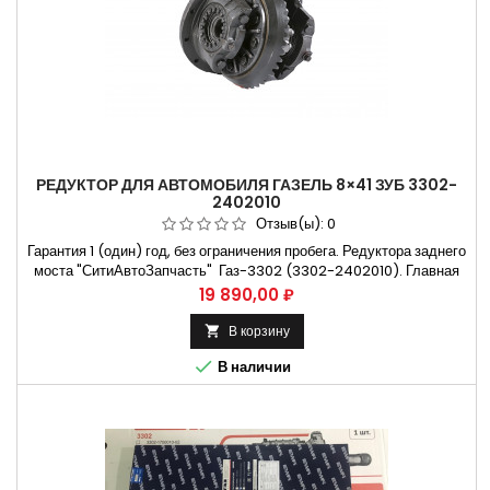
РЕДУКТОР ДЛЯ АВТОМОБИЛЯ ГАЗЕЛЬ 8×41 ЗУБ 3302-
2402010
Отзыв(ы):
0
Гарантия 1 (один) год, без ограничения пробега. Редуктора заднего
моста "СитиАвтоЗапчасть" Газ-3302 (3302-2402010). Главная
пара 5.12 (8х41зубьев) Применяется на автомобилях Газ-3302 и
Цена
19 890,00 ₽
их модификациях. Устанавливается на задний мост автомобиля.
Действует расширенная гарантия 1(один) год не требующая
В корзину

установки редуктора на СТО. В комплект входит: 1)...

В наличии