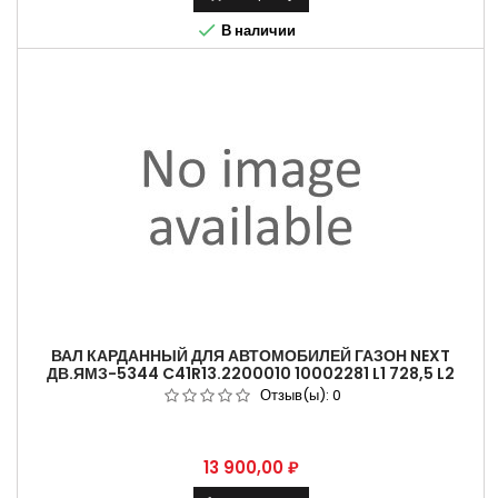

В наличии
ВАЛ КАРДАННЫЙ ДЛЯ АВТОМОБИЛЕЙ ГАЗОН NEXT
ДВ.ЯМЗ-5344 C41R13.2200010 10002281 L1 728,5 L2
1131,5
Отзыв(ы):
0
Цена
13 900,00 ₽