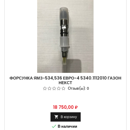
ФОРСУНКА ЯМЗ-534,536 ЕВРО-4 5340.1112010 ГАЗОН
НЕКСТ
Отзыв(ы):
0
Цена
18 750,00 ₽
В корзину


В наличии