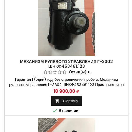
МЕХАНИЗМ РУЛЕВОГО УПРАВЛЕНИЯ Г-3302
ШНКФ453461.123
Отзыв(ы):
0
Гарантия 1 (один) год, без ограничения пробега. Механизм
рулевого управления Г-3302 ШНКФ453461.123 Применяется на
автомобилях газ 3302 , газ 2217 , газель бизнес Не требующая
Цена
18 900,00 ₽
установки на СТО. Способы оплаты Безналичный расчет, оплата
банковской картой Бесплатная доставка:. Москва и Н.Новгород.
В корзину

Владимир и Ульяновск...

В наличии