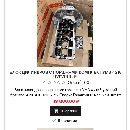
БЛОК ЦИЛИНДРОВ С ПОРШНЯМИ КОМПЛЕКТ УМЗ 4216
ЧУГУННЫЙ.
Отзыв(ы):
0
Блок цилиндров с поршнями комплект УМЗ 4216 Чугунный
Артикул: 42164.1002155-22 Сводка Гарантия 12 мес. или 30т км
пробега Применяется на Двигателья УМЗ 4216. 421647. 42164
Цена
118 000,00 ₽
Артикул 42164.1002155-22 Производитель: Россия Вес (кг): 42.5
Способы оплаты Безналичный расчет, оплата банковской картой
В корзину

Бесплатная...

В наличии