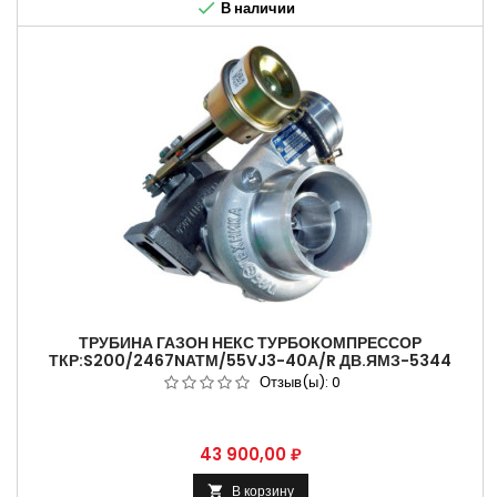

В наличии
ТРУБИНА ГАЗОН НЕКС ТУРБОКОМПРЕССОР
ТКР:S200/2467NАТМ/55VJ3-40А/R ДВ.ЯМЗ-5344
53442.1118010
Отзыв(ы):
0
Цена
43 900,00 ₽
В корзину
