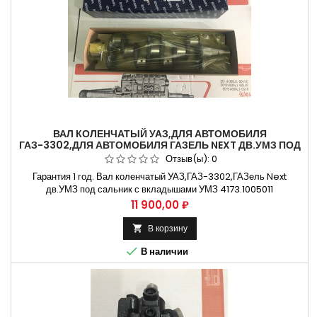
ВАЛ КОЛЕНЧАТЫЙ УАЗ,ДЛЯ АВТОМОБИЛЯ
ГАЗ-3302,ДЛЯ АВТОМОБИЛЯ ГАЗЕЛЬ NEXT ДВ.УМЗ ПОД
САЛЬНИК С ВКЛАДЫШАМИ УМЗ 4173.1005011
Отзыв(ы):
0
Гарантия 1 год. Вал коленчатый УАЗ,ГАЗ-3302,ГАЗель Next
дв.УМЗ под сальник с вкладышами УМЗ 4173.1005011
Применяется на Газель 3302, Газель бизнес, Газель Некст
Цена
11 900,00 ₽
Способы оплаты Безналичный расчет, оплата банковской картой
Бесплатная доставка:. Москва и Н.Новгород. Владимир и
В корзину

Ульяновск Крупнейший...

В наличии