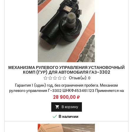
МЕХАНИЗМА РУЛЕВОГО УПРАВЛЕНИЯ УСТАНОВОЧНЫЙ
КОМП (ГУР) ДЛЯ АВТОМОБИЛЯ ГАЗ-3302
ШНКФ453461.123
Отзыв(ы):
0
Гарантия 1 (один) год, без ограничения пробега. Механизм
рулевого управления Г-3302 ШНКФ453461.123 Применяется на
автомобилях газ 3302 , газ 2217 , газель бизнес Не требующая
Цена
28 900,00 ₽
установки на СТО. Способы оплаты Безналичный расчет, оплата
банковской картой Бесплатная доставка:. Москва и Н.Новгород.
В корзину

Владимир и Ульяновск...

В наличии