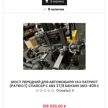
В корзину


В наличии
МОСТ ПЕРЕДНИЙ ДЛЯ АВТОМОБИЛЯ УАЗ ПАТРИОТ
(PATRIOT) СПАЙСЕР С ABS 37/8 БЕНЗИН ЗМЗ-409 С
ОТКРЫТЫМИ КУЛАКАМИ НОВОГО ОБРАЗЦА .
Отзыв(ы):
0
Цена
109 000,00 ₽