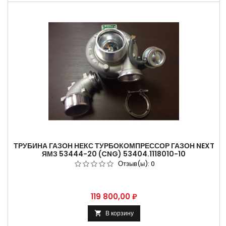
ТРУБИНА ГАЗОН НЕКС ТУРБОКОМПРЕССОР ГАЗОН NEXT
ЯМЗ 53444-20 (CNG) 53404.1118010-10
Отзыв(ы):
0
Цена
119 800,00 ₽
В корзину
