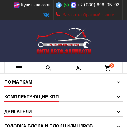
Купить на озон
+7 (930) 808-95-92
Заказать обратный звонок
0



shopping_cart
ПО МАРКАМ
КОМПЛЕКТУЮЩИЕ КПП
ДВИГАТЕЛИ
ГОЛОВКА БЛОКА И БЛОК ЦИЛИНДРОВ