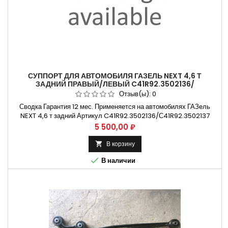
СУППОРТ ДЛЯ АВТОМОБИЛЯ ГАЗЕЛЬ NEXT 4,6 Т
ЗАДНИЙ ПРАВЫЙ/ЛЕВЫЙ C41R92.3502136/
С41R92.3502137
Отзыв(ы):
0
Сводка Гарантия 12 мес. Применяется на автомобилях ГАЗель
NEXT 4,6 т задний Артикул C41R92.3502136/С41R92.3502137
Способы оплаты Безналичный расчет, оплата банковской картой
Цена
5 500,00 ₽
Бесплатная доставка:. Москва и Н.Новгород. Владимир и
Ульяновск Крупнейший...
В корзину


В наличии