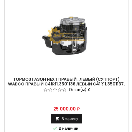
ТОРМОЗ ГАЗОН NEXT ПРАВЫЙ , ЛЕВЫЙ (СУППОРТ)
WABCO ПРАВЫЙ C41R11.3501136 ЛЕВЫЙ C41R11.3501137.
Отзыв(ы):
0
Цена
25 000,00 ₽
В корзину


В наличии