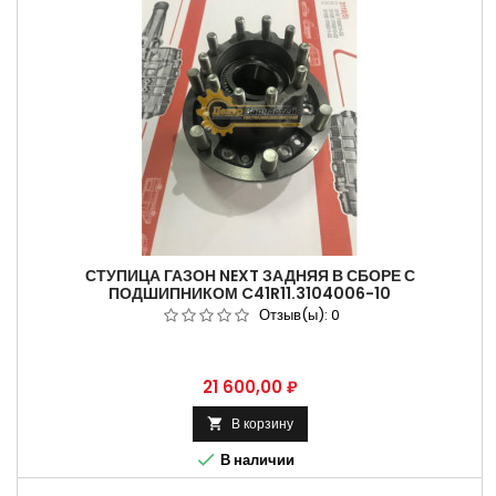
СТУПИЦА ГАЗОН NEXT ЗАДНЯЯ В СБОРЕ С
ПОДШИПНИКОМ C41R11.3104006-10
Отзыв(ы):
0
Цена
21 600,00 ₽
В корзину


В наличии