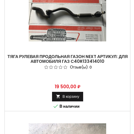
ТЯГА РУЛЕВАЯ ПРОДОЛЬНАЯ ГАЗОН NEXT АРТИКУЛ: ДЛЯ
АВТОМОБИЛЯ ГАЗ C40R133414010
Отзыв(ы):
0
Цена
19 500,00 ₽
В корзину


В наличии