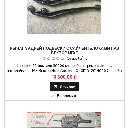
РЫЧАГ ЗАДНЕЙ ПОДВЕСКИ С САЙЛЕНТБЛОКАМИ ПАЗ
ВЕКТОР NEXT
Отзыв(ы):
0
Гарантия 12 мес. или 30000 км пробега Применяется на
автомобилях ПАЗ Вектор Next Артикул C40R13-2914009 Способы
оплаты Безналичный расчет, оплата банковской картой
Цена
13 500,00 ₽
Бесплатная доставка:. Москва и Н.Новгород. Владимир и
Ульяновск Крупнейший ассортимент Запчастей на автомобили
В корзину

Марки : ГАЗ , ВАЗ , ПАЗ ,...

В наличии