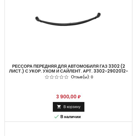
РЕССОРА ПЕРЕДНЯЯ ДЛЯ АВТОМОБИЛЯ ГАЗ 3302 (2
ЛИСТ.) С УКОР. УХОМ И САЙЛЕНТ. АРТ. 3302-2902012-
12-10.
Отзыв(ы):
0
Цена
3 900,00 ₽
В корзину


В наличии