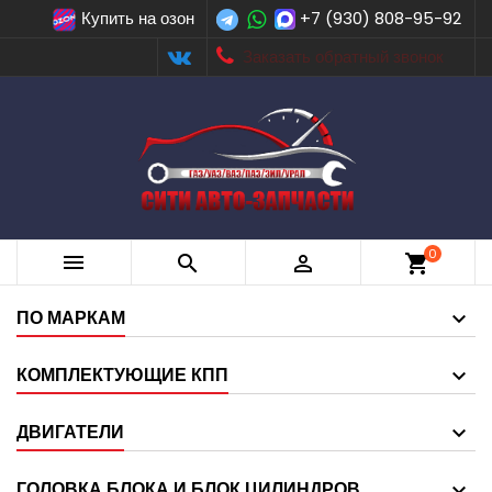
Купить на озон
+7 (930) 808-95-92
Заказать обратный звонок
0



shopping_cart
ПО МАРКАМ
КОМПЛЕКТУЮЩИЕ КПП
ДВИГАТЕЛИ
ГОЛОВКА БЛОКА И БЛОК ЦИЛИНДРОВ