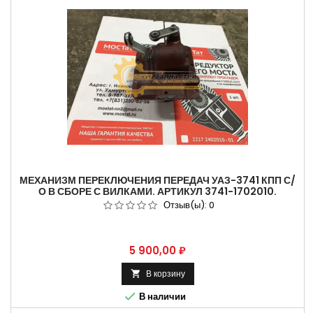
МЕХАНИЗМ ПЕРЕКЛЮЧЕНИЯ ПЕРЕДАЧ УАЗ-3741 КПП С/
О В СБОРЕ С ВИЛКАМИ. АРТИКУЛ 3741-1702010.
Отзыв(ы):
0
Цена
5 900,00 ₽
В корзину


В наличии