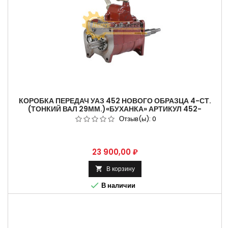
КОРОБКА ПЕРЕДАЧ УАЗ 452 НОВОГО ОБРАЗЦА 4-СТ.
(ТОНКИЙ ВАЛ 29ММ.)«БУХАНКА» АРТИКУЛ 452-
1700010-10, 452-1700010-11.
Отзыв(ы):
0
Цена
23 900,00 ₽
В корзину


В наличии