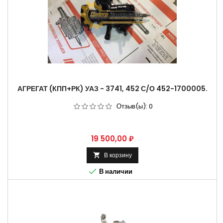
АГРЕГАТ (КПП+РК) УАЗ - 3741, 452 С/О 452-1700005.
Отзыв(ы):
0
Цена
19 500,00 ₽
В корзину


В наличии