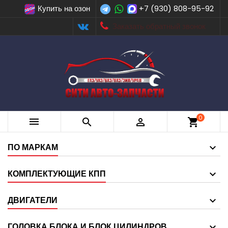
Купить на озон
+7 (930) 808-95-92
Заказать обратный звонок
0



shopping_cart
ПО МАРКАМ
КОМПЛЕКТУЮЩИЕ КПП
ДВИГАТЕЛИ
ГОЛОВКА БЛОКА И БЛОК ЦИЛИНДРОВ