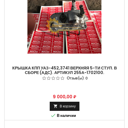
КРЫШКА КПП УАЗ-452,3741 ВЕРХНЯЯ 5-ТИ СТУП. В
СБОРЕ (АДС). АРТИКУЛ 255А-1702100.
Отзыв(ы):
0
Цена
9 000,00 ₽
В корзину


В наличии