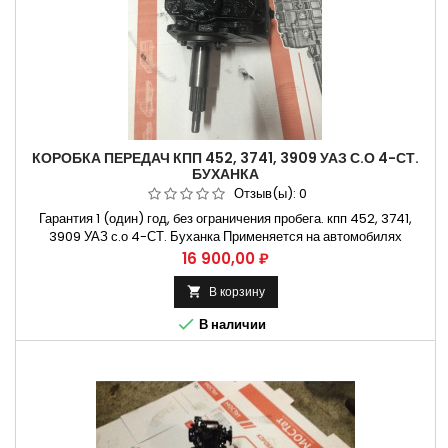
КОРОБКА ПЕРЕДАЧ КПП 452, 3741, 3909 УАЗ С.О 4-СТ.
БУХАНКА
Отзыв(ы):
0
Гарантия 1 (один) год, без ограничения пробега. кпп 452, 3741,
3909 УАЗ с.о 4-СТ. Буханка Применяется на автомобилях
УАЗ-3962. УАЗ-2206. УАЗ-3303. УАЗ-3741. Не требующая
Цена
16 900,00 ₽
установки на СТО. Способы оплаты Безналичный расчет, оплата
банковской картой
В корзину


В наличии