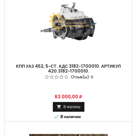
КПП УАЗ 452, 5-СТ. АДС 3182-1700010. АРТИКУЛ
420.3182-1700010.
Отзыв(ы):
0
Цена
63 000,00 ₽
В корзину


В наличии