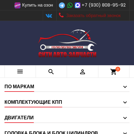
Купить на озон
+7 (930) 808-95-92
Заказать обратный звонок
0



shopping_cart
ПО МАРКАМ
КОМПЛЕКТУЮЩИЕ КПП
ДВИГАТЕЛИ
ГОЛОВКА БЛОКА И БЛОК ЦИЛИНДРОВ