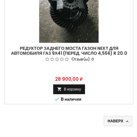
РЕДУКТОР ЗАДНЕГО МОСТА ГАЗОН NEXT ДЛЯ
АВТОМОБИЛЯ ГАЗ 9Х41 (ПЕРЕД. ЧИСЛО 4,556) R 20.0
АРТИКУЛ С41R11-2402010
Отзыв(ы):
0
Цена
28 900,00 ₽
В корзину


В наличии
НАВЕРХ
