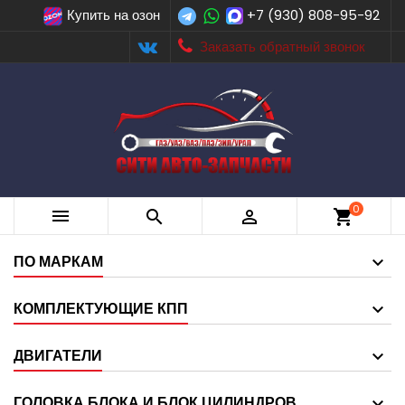
Купить на озон
+7 (930) 808-95-92
Заказать обратный звонок
0



shopping_cart
ПО МАРКАМ
КОМПЛЕКТУЮЩИЕ КПП
ДВИГАТЕЛИ
ГОЛОВКА БЛОКА И БЛОК ЦИЛИНДРОВ