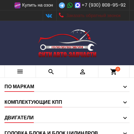
Купить на озон
+7 (930) 808-95-92
Заказать обратный звонок
0



shopping_cart
ПО МАРКАМ
КОМПЛЕКТУЮЩИЕ КПП
ДВИГАТЕЛИ
ГОЛОВКА БЛОКА И БЛОК ЦИЛИНДРОВ