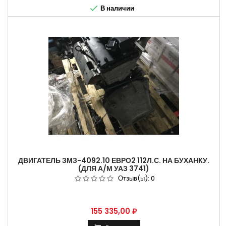

В наличии
ДВИГАТЕЛЬ ЗМЗ-4092.10 ЕВРО2 112Л.С. НА БУХАНКУ.
(ДЛЯ А/М УАЗ 3741)
Отзыв(ы):
0
Цена
155 335,00 ₽