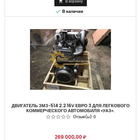
В корзину


В наличии
ДВИГАТЕЛЬ ЗМЗ-514 2.2 16V ЕВРО 3 ДЛЯ ЛЕГКОВОГО
КОММЕРЧЕСКОГО АВТОМОБИЛЯ «УАЗ».
Отзыв(ы):
0
Цена
269 000,00 ₽