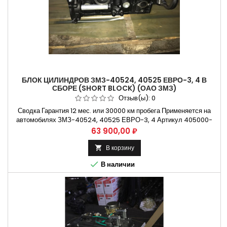
БЛОК ЦИЛИНДРОВ ЗМЗ-40524, 40525 ЕВРО-3, 4 В
СБОРЕ (SHORT BLOCK) (ОАО ЗМЗ)
Отзыв(ы):
0
Сводка Гарантия 12 мес. или 30000 км пробега Применяется на
автомобилях ЗМЗ-40524, 40525 ЕВРО-3, 4 Артикул 405000-
1002005-00 Способы оплаты Безналичный расчет, оплата
Цена
63 900,00 ₽
банковской картой Бесплатная доставка:. Москва и Н.Новгород.
Владимир и Ульяновск...
В корзину


В наличии