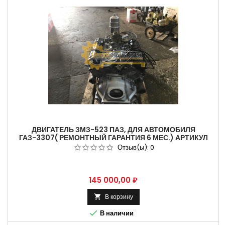
ДВИГАТЕЛЬ ЗМЗ-523 ПАЗ, ДЛЯ АВТОМОБИЛЯ
ГАЗ-3307( РЕМОНТНЫЙ ГАРАНТИЯ 6 МЕС.) АРТИКУЛ
5234.1000400.
Отзыв(ы):
0
Цена
145 000,00 ₽
В корзину


В наличии