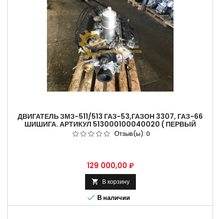
ДВИГАТЕЛЬ ЗМЗ-511/513 ГАЗ-53,ГАЗОН 3307, ГАЗ-66
ШИШИГА. АРТИКУЛ 513000100040020 ( ПЕРВЫЙ
РЕМОНТ ГАРАНТИЯ 6 МЕС.)
Отзыв(ы):
0
Цена
129 000,00 ₽
В корзину


В наличии