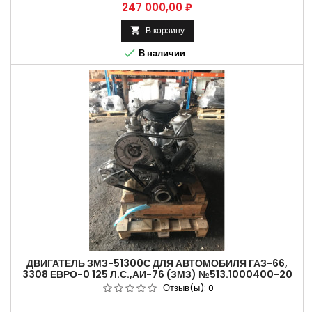
Цена
247 000,00 ₽
В корзину


В наличии
ДВИГАТЕЛЬ ЗМЗ-51300С ДЛЯ АВТОМОБИЛЯ ГАЗ-66,
3308 ЕВРО-0 125 Л.С.,АИ-76 (ЗМЗ) №513.1000400-20
Отзыв(ы):
0