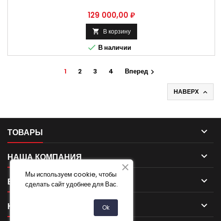
Цена
129 000,00 ₽
В корзину


В наличии
1
2
3
4
Вперед

НАВЕРХ


ТОВАРЫ

НАША КОМПАНИЯ
Мы используем cookie, чтобы

ВАША УЧЕТНАЯ ЗАПИСЬ
сделать сайт удобнее для Вас.

КОНТАКТ
Ok