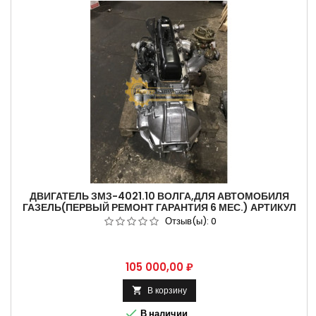
ДВИГАТЕЛЬ ЗМЗ-4021.10 ВОЛГА,ДЛЯ АВТОМОБИЛЯ
ГАЗЕЛЬ(ПЕРВЫЙ РЕМОНТ ГАРАНТИЯ 6 МЕС.) АРТИКУЛ
4021.1000400-70.
Отзыв(ы):
0
Цена
105 000,00 ₽
В корзину


В наличии