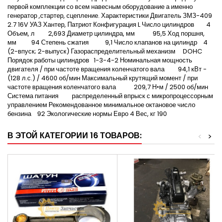
первой комплекции со всем навесным оборудование а именно
генератор ,стартер, сцепление. Характеристики Двигатель ЗМЗ-409
2.7 16V УАЗ Хантер, Патриот Конфигурация L Число цилиндров 4
Объем, л 2,693 Диаметр цилиндра, мм 95,5 Ход поршня,
мм 94 Степень сжатия 9,1 Число клапанов на цилиндр 4
(2-впуск; 2-выпуск) Газораспределительный механизм DOHC
Порядок работы цилиндров 1-3-4-2 Номинальная мощность
двигателя / при частоте вращения коленчатого вала 94,1 кВт -
(128 л.с.) / 4600 об/мин Максимальный крутящий момент / при
частоте вращения коленчатого вала 209,7 Н•м / 2500 об/мин
Система питания распределенный впрыск с микропроцессорным
управлением Рекомендованное минимальное октановое число
бензина 92 Экологические нормы Евро 4 Вес, кг 190
В ЭТОЙ КАТЕГОРИИ 16 ТОВАРОВ:
<
>