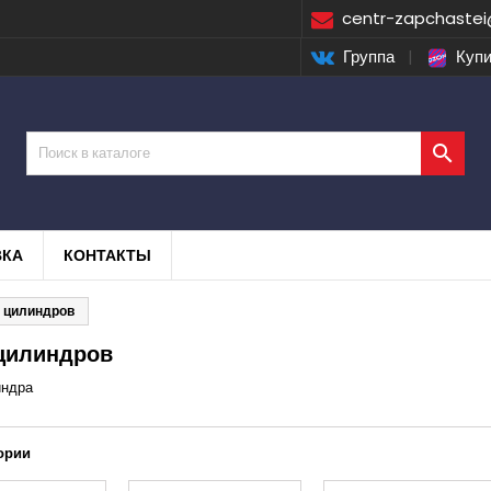
centr-zapchastei
Группа
|
Купи

ВКА
КОНТАКТЫ
 цилиндров
цилиндров
индра
ории