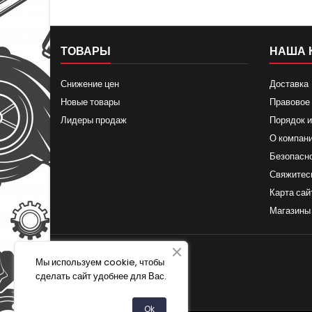
ТОВАРЫ
НАША 
Снижение цен
Доставка
Новые товары
Правовое
Лидеры продаж
Порядок и
О компан
Безопасн
Свяжитес
Карта сай
Магазины
Мы используем cookie, чтобы
сделать сайт удобнее для Вас.
Ok