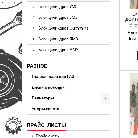
Блок цилиндров УМЗ
Б
Блок цилиндров ЗМЗ
ДВИГ
ДЛЯ 
Блок цилиндров Cummins
A21R
Блок
А274.
EvoT
Блок цилиндров ЯМЗ
чугунн
для Д
Блок цилиндров ММЗ
Способ
расч
РАЗНОЕ
картой
Москва 
Главная пара для ГАЗ
и У
ассо
Диски и колодки
автомоб
Радиаторы
Упоры капота
ПРАЙС-ЛИСТЫ
Прайс листы