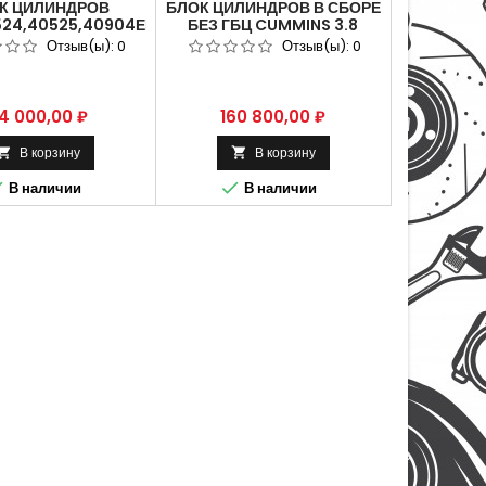
К ЦИЛИНДРОВ
БЛОК ЦИЛИНДРОВ В СБОРЕ
24,40525,40904ЕВРО3
БЕЗ ГБЦ CUMMINS 3.8
 405.1002010-60.
ВАЛДАЙ (ШОРТ-БЛОК)
Отзыв(ы):
0
Отзыв(ы):
0
51002010-70.
5289699/5306414
ена
Цена
4 000,00 ₽
160 800,00 ₽
В корзину
В корзину




В наличии
В наличии
