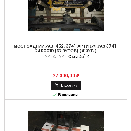
МОСТ ЗАДНИЙ УАЗ-452, 3741. АРТИКУЛ УАЗ 3741-
2400010 (37 ЗУБОВ) (41ЗУБ.)
Отзыв(ы):
0
Цена
27 000,00 ₽
В корзину


В наличии