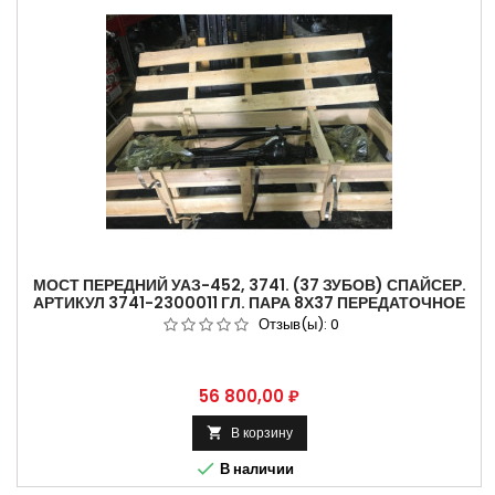
МОСТ ПЕРЕДНИЙ УАЗ-452, 3741. (37 ЗУБОВ) СПАЙСЕР.
АРТИКУЛ 3741-2300011 ГЛ. ПАРА 8Х37 ПЕРЕДАТОЧНОЕ
ЧИСЛО 4,625. 3741-2300011-94-20
Отзыв(ы):
0
Цена
56 800,00 ₽
В корзину


В наличии