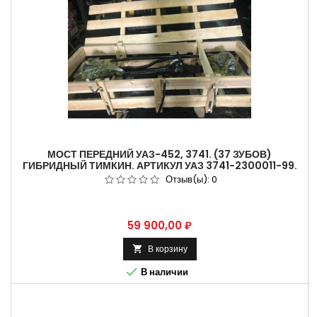
МОСТ ПЕРЕДНИЙ УАЗ-452, 3741. (37 ЗУБОВ)
ГИБРИДНЫЙ ТИМКИН. АРТИКУЛ УАЗ 3741-2300011-99.
3741-2300011-94-20.
Отзыв(ы):
0
Цена
59 900,00 ₽
В корзину


В наличии