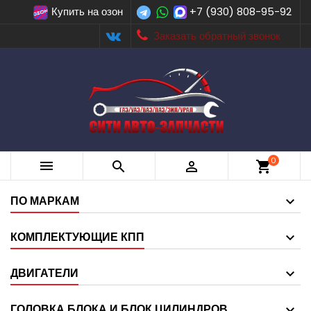
Купить на озон
+7 (930) 808-95-92
Заказать обратный звонок
0



shopping_cart
ПО МАРКАМ
КОМПЛЕКТУЮЩИЕ КПП
ДВИГАТЕЛИ
ГОЛОВКА БЛОКА И БЛОК ЦИЛИНДРОВ