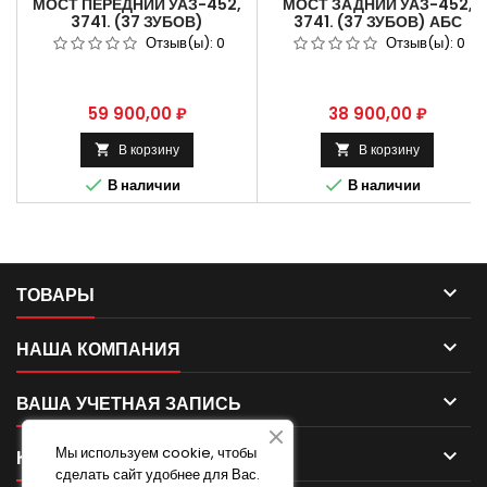
МОСТ ПЕРЕДНИЙ УАЗ-452,
МОСТ ЗАДНИЙ УАЗ-452,
3741. (37 ЗУБОВ)
3741. (37 ЗУБОВ) АБС
ГИБРИДНЫЙ ТИМКИН.
ГИБРИДНЫЙ. АРТИКУЛ УАЗ
Отзыв(ы):
0
Отзыв(ы):
0
АРТИКУЛ УАЗ 3741-
3741-95-2400010-96
2300011-99. 3741-2300011-
94-20.
Цена
Цена
59 900,00 ₽
38 900,00 ₽
В корзину
В корзину




В наличии
В наличии

ТОВАРЫ

НАША КОМПАНИЯ

ВАША УЧЕТНАЯ ЗАПИСЬ
Мы используем cookie, чтобы

КОНТАКТ
сделать сайт удобнее для Вас.