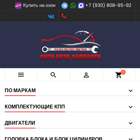
Купить на озон
+7 (930) 808-95-92
Заказать обратный звонок
0



shopping_cart
ПО МАРКАМ
КОМПЛЕКТУЮЩИЕ КПП
ДВИГАТЕЛИ
ГОЛОВКА БЛОКА И БЛОК ЦИЛИНДРОВ