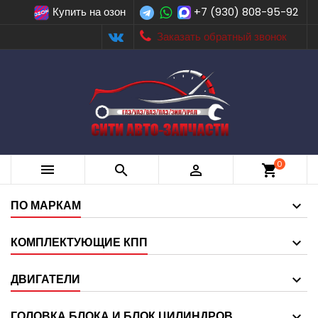
Купить на озон
+7 (930) 808-95-92
Заказать обратный звонок
0



shopping_cart
ПО МАРКАМ
КОМПЛЕКТУЮЩИЕ КПП
ДВИГАТЕЛИ
ГОЛОВКА БЛОКА И БЛОК ЦИЛИНДРОВ