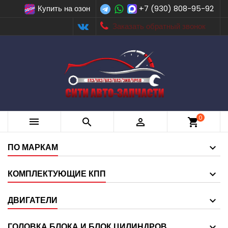
Купить на озон
+7 (930) 808-95-92
Заказать обратный звонок
0



shopping_cart
ПО МАРКАМ
КОМПЛЕКТУЮЩИЕ КПП
ДВИГАТЕЛИ
ГОЛОВКА БЛОКА И БЛОК ЦИЛИНДРОВ