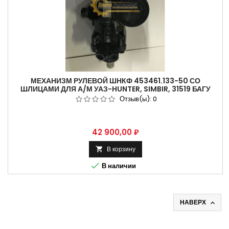
МЕХАНИЗМ РУЛЕВОЙ ШНКФ 453461.133-50 СО
ШЛИЦАМИ ДЛЯ А/М УАЗ-HUNTER, SIMBIR, 31519 БАГУ
Отзыв(ы):
0
Цена
42 900,00 ₽
В корзину


В наличии
НАВЕРХ
