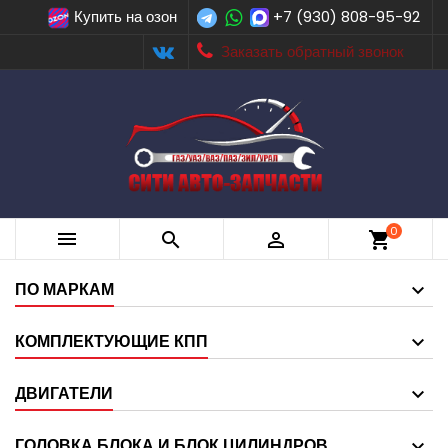
Купить на озон
+7 (930) 808-95-92
Заказать обратный звонок
0



shopping_cart
ПО МАРКАМ
КОМПЛЕКТУЮЩИЕ КПП
ДВИГАТЕЛИ
ГОЛОВКА БЛОКА И БЛОК ЦИЛИНДРОВ