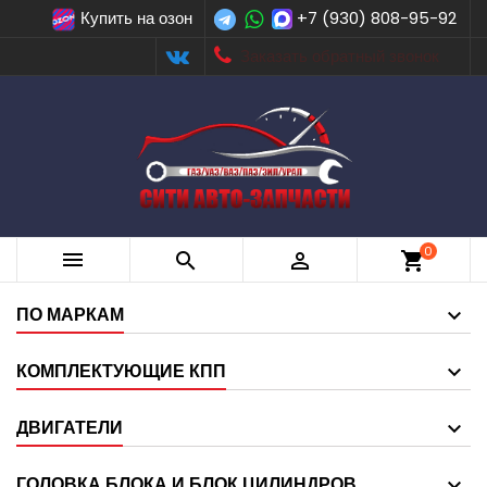
Купить на озон
+7 (930) 808-95-92
Заказать обратный звонок
0



shopping_cart
ПО МАРКАМ
КОМПЛЕКТУЮЩИЕ КПП
ДВИГАТЕЛИ
ГОЛОВКА БЛОКА И БЛОК ЦИЛИНДРОВ