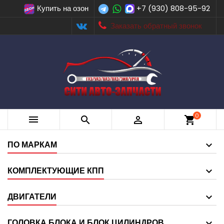
Купить на озон
+7 (930) 808-95-92
Заказать обратный звонок
0



shopping_cart
ПО МАРКАМ
КОМПЛЕКТУЮЩИЕ КПП
ДВИГАТЕЛИ
ГОЛОВКА БЛОКА И БЛОК ЦИЛИНДРОВ