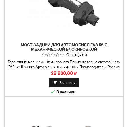
МОСТ ЗАДНИЙ ДЛЯ АВТОМОБИЛЯ ГАЗ 66 С
МЕХАНИЧЕСКОЙ БЛОКИРОВКОЙ
Отзыв(ы):
0
Гарантия 12 мес. или 30т км пробега Применяется на автомобилях
ГАЗ 66 Шишига Артикул 66-02-2400012 Производитель: Россия
Вес (кг): 275 Способы оплаты Безналичный расчет, оплата
Цена
28 900,00 ₽
банковской картой Бесплатная доставка:. Москва и Н.Новгород.
Владимир и Ульяновск Крупнейший ассортимент Запчастей на...
В корзину


В наличии