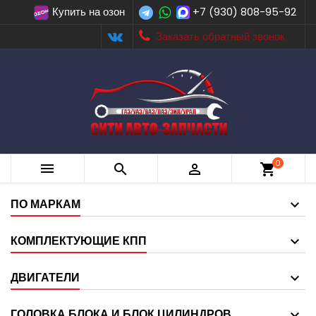
Купить на озон
+7 (930) 808-95-92
Заказать обратный звонок
0



shopping_cart
ПО МАРКАМ
КОМПЛЕКТУЮЩИЕ КПП
ДВИГАТЕЛИ
ГОЛОВКА БЛОКА И БЛОК ЦИЛИНДРОВ