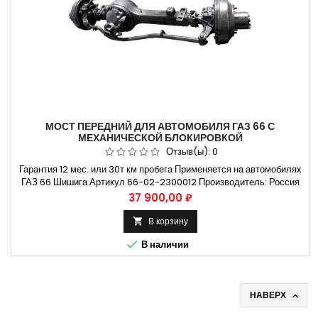
МОСТ ПЕРЕДНИЙ ДЛЯ АВТОМОБИЛЯ ГАЗ 66 С
МЕХАНИЧЕСКОЙ БЛОКИРОВКОЙ
Отзыв(ы):
0
Гарантия 12 мес. или 30т км пробега Применяется на автомобилях
ГАЗ 66 Шишига Артикул 66-02-2300012 Производитель: Россия
Вес (кг): 275 Способы оплаты Безналичный расчет, оплата
Цена
37 900,00 ₽
банковской картой Бесплатная доставка:. Москва и Н.Новгород.
Владимир и Ульяновск Крупнейший ассортимент Запчастей на...
В корзину


В наличии
НАВЕРХ
