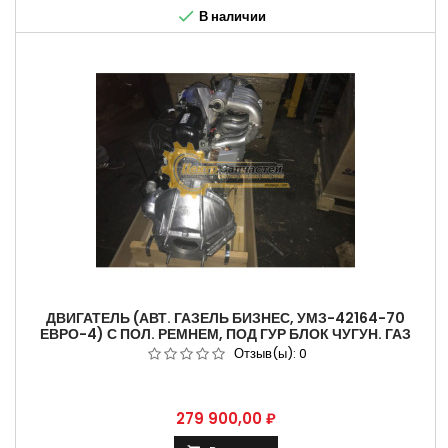
ВАЗ , ПАЗ , УАЗ , КАМАЗ....

В наличии
ДВИГАТЕЛЬ (АВТ. ГАЗЕЛЬ БИЗНЕС, УМЗ-42164-70
ЕВРО-4) С ПОЛ. РЕМНЕМ, ПОД ГУР БЛОК ЧУГУН. ГАЗ
ОРИГИНАЛ АРТИКУЛ 42164.1000402-170
Отзыв(ы):
0
Цена
279 900,00 ₽