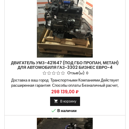
ДВИГАТЕЛЬ УМЗ-421647 (ПОД ГБО ПРОПАН, МЕТАН)
ДЛЯ АВТОМОБИЛЯ ГАЗ-3302 БИЗНЕС ЕВРО-4
421647.1000402-85
Отзыв(ы):
0
Доставка в ваш город Транспортными Компаниями Действует
расширенная гарантия Способы оплаты Безналичный расчет,
оплата банковской картой Контроль и отправка в надежной
Цена
298 139,00 ₽
упаковке Гарантия по паспорту Заводом изготовителем Двигатель
УМЗ-421647 (под ГБО Пропан, Метан) ГАЗ-3302 Бизнес ЕВРО-4
В корзину

421647.1000402 Применяемость по моделям автомобиля 2705,

В наличии
27057,...