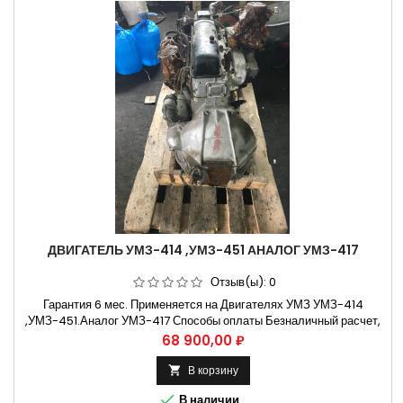
ДВИГАТЕЛЬ УМЗ-414 ,УМЗ-451 АНАЛОГ УМЗ-417
Отзыв(ы):
0
Гарантия 6 мес. Применяется на Двигателях УМЗ УМЗ-414
,УМЗ-451.Аналог УМЗ-417 Способы оплаты Безналичный расчет,
оплата банковской картой Бесплатная доставка:. Москва и
Цена
68 900,00 ₽
Н.Новгород. Владимир и Ульяновск Крупнейший ассортимент
Запчастей на автомобили Марки : ГАЗ , ВАЗ , ПАЗ , УАЗ , КАМАЗ. А
В корзину

Так же есть...

В наличии