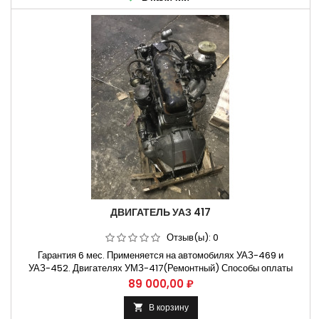
ДВИГАТЕЛЬ УАЗ 417
Отзыв(ы):
0
Гарантия 6 мес. Применяется на автомобилях УАЗ-469 и
УАЗ-452. Двигателях УМЗ-417(Ремонтный) Способы оплаты
Безналичный расчет, оплата банковской картой Бесплатная
Цена
89 000,00 ₽
доставка:. Москва и Н.Новгород. Владимир и Ульяновск
Крупнейший ассортимент Запчастей на автомобили Марки : ГАЗ ,
В корзину
