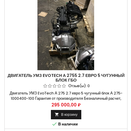
ДВИГАТЕЛЬ УМЗ EVOTECH А 2755 2.7 ЕВРО 5 ЧУГУННЫЙ
БЛОК ГБО
Отзыв(ы):
0
Двигатель УМЗ EvoTech А 275 2.7 евро 5 чугунный блок А 275-
1000400-100 Гарантия от производителя Безналичный расчет,
оплата банковской картой Контроль и отправка в надежной
Цена
295 000,00 ₽
упаковке Применяемость на Двигатель EvoTech 2.7 ГАЗель
НЕКСТ и ГАЗель Бизнес Применяемость по моделям автомобиля
В корзину

2705, 27057, 3221, 32213, 322132, 322133, 322138, 32214, 3302,...

В наличии