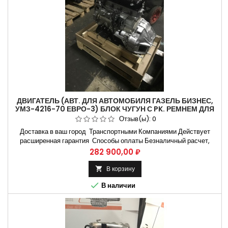
ДВИГАТЕЛЬ (АВТ. ДЛЯ АВТОМОБИЛЯ ГАЗЕЛЬ БИЗНЕС,
УМЗ-4216-70 ЕВРО-3) БЛОК ЧУГУН С PK. РЕМНЕМ ДЛЯ
АВТОМОБИЛЯ ГАЗ ОРИГИНАЛ
Отзыв(ы):
0
Доставка в ваш город Транспортными Компаниями Действует
расширенная гарантия Способы оплаты Безналичный расчет,
оплата банковской картой Контроль и отправка в надежной
Цена
282 900,00 ₽
упаковке Гарантия по паспорту Заводом изготовителем Двигатель
УМЗ 4216 евро-3 Газель Бизнес 4216.1000402-70 на Газель (2
В корзину

ремня) Применяемость по моделям автомобиля 2705, 27057,

В наличии
3221,...