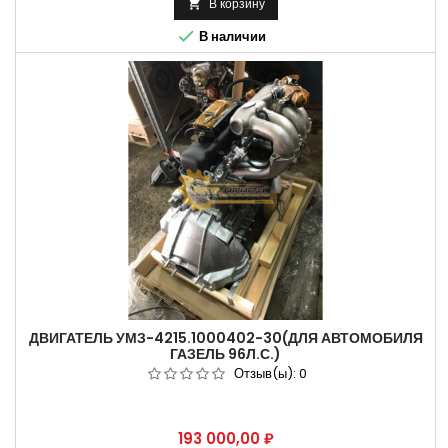
В корзину


В наличии
ДВИГАТЕЛЬ УМЗ-4215.1000402-30(ДЛЯ АВТОМОБИЛЯ
ГАЗЕЛЬ 96Л.С.)
Отзыв(ы):
0
Цена
193 000,00 ₽