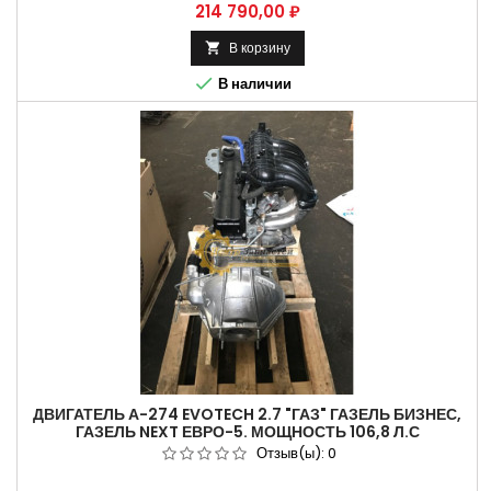
Цена
214 790,00 ₽
В корзину


В наличии
ДВИГАТЕЛЬ А-274 EVOTECH 2.7 "ГАЗ" ГАЗЕЛЬ БИЗНЕС,
ГАЗЕЛЬ NEXT ЕВРО-5. МОЩНОСТЬ 106,8 Л.С
Отзыв(ы):
0