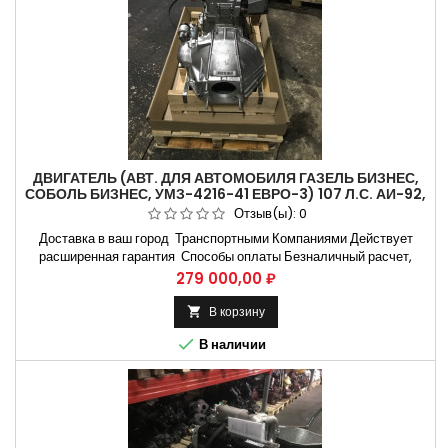
ДВИГАТЕЛЬ (АВТ. ДЛЯ АВТОМОБИЛЯ ГАЗЕЛЬ БИЗНЕС,
СОБОЛЬ БИЗНЕС, УМЗ-4216-41 ЕВРО-3) 107 Л.С. АИ-92,
С КРОНШТ. ПОД ГУР
Отзыв(ы):
0
Доставка в ваш город Транспортными Компаниями Действует
расширенная гарантия Способы оплаты Безналичный расчет,
оплата банковской картой Контроль и отправка в надежной
Цена
279 000,00 ₽
упаковке Гарантия по паспорту Заводом изготовителем Двигатель
УМЗ-4216 (Евро 3) Катушка на блоке 4216.1000402-41 (107 л.с.),
В корзину

АИ-92, впрыск Применяемость по моделям автомобиля 2705,...

В наличии