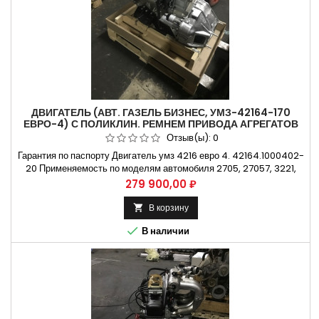
ДВИГАТЕЛЬ (АВТ. ГАЗЕЛЬ БИЗНЕС, УМЗ-42164-170
ЕВРО-4) С ПОЛИКЛИН. РЕМНЕМ ПРИВОДА АГРЕГАТОВ
ГАЗ ОРИГИНА
Отзыв(ы):
0
Гарантия по паспорту Двигатель умз 4216 евро 4. 42164.1000402-
20 Применяемость по моделям автомобиля 2705, 27057, 3221,
32213, 322132, 322133, 322138, 32214, 3302, 330202, 330208,
Цена
279 900,00 ₽
33023, 330232, 330238
В корзину


В наличии