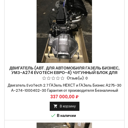
ДВИГАТЕЛЬ (АВТ. ДЛЯ АВТОМОБИЛЯ ГАЗЕЛЬ БИЗНЕС,
УМЗ-A274 EVOTECH ЕВРО-4) ЧУГУННЫЙ БЛОК ДЛЯ
АВТОМОБИЛЯ ГАЗ
Отзыв(ы):
0
Двигатель EvoTech 2.7 ГАЗель НЕКСТ и ГАЗель Бизнес А275-30
А-274-1000402-30 Гарантия от производителя Безналичный
расчет, оплата банковской картой Контроль и отправка в надежной
Цена
337 000,00 ₽
упаковке Применяемость на Двигатель EvoTech 2.7 ГАЗель
НЕКСТ и ГАЗель Бизнес Применяемость по моделям автомобиля
В корзину

2705, 27057, 3221, 32213, 322132, 322133, 322138, 32214,...

В наличии