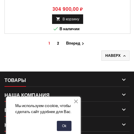
Цена
304 900,00 ₽
В корзину


В наличии
1
2
Вперед

НАВЕРХ


ТОВАРЫ

НАША КОМПАНИЯ
Мы используем cookie, чтобы

ВАША УЧЕТНАЯ ЗАПИСЬ
сделать сайт удобнее для Вас.

КОНТАКТ
Ok