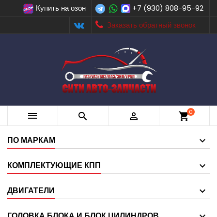
Купить на озон
+7 (930) 808-95-92
Заказать обратный звонок
0



shopping_cart
ПО МАРКАМ
КОМПЛЕКТУЮЩИЕ КПП
ДВИГАТЕЛИ
ГОЛОВКА БЛОКА И БЛОК ЦИЛИНДРОВ