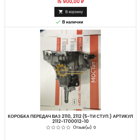
Цена
15 900,00 ₽
В корзину


В наличии
КОРОБКА ПЕРЕДАЧ ВАЗ 2110, 2112 (5-ТИ СТУП.) АРТИКУЛ
2112-1700012-10
Отзыв(ы):
0