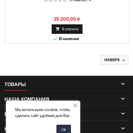
Цена
25 200,00 ₽
В корзину


В наличии
НАВЕРХ


ТОВАРЫ

НАША КОМПАНИЯ
Мы используем cookie, чтобы

ВАША УЧЕТНАЯ ЗАПИСЬ
сделать сайт удобнее для Вас.

КОНТАКТ
Ok