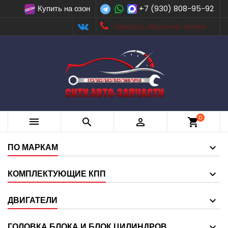
Купить на озон
+7 (930) 808-95-92
Заказать обратный звонок
0



shopping_cart
ПО МАРКАМ
КОМПЛЕКТУЮЩИЕ КПП
ДВИГАТЕЛИ
ГОЛОВКА БЛОКА И БЛОК ЦИЛИНДРОВ