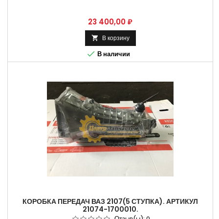
Цена
23 400,00 ₽
В корзину


В наличии
КОРОБКА ПЕРЕДАЧ ВАЗ 2107(5 СТУПКА). АРТИКУЛ
21074-1700010.
Отзыв(ы):
0