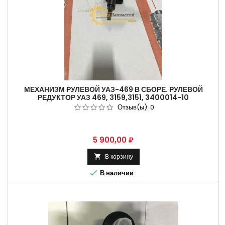
МЕХАНИЗМ РУЛЕВОЙ УАЗ-469 В СБОРЕ. РУЛЕВОЙ
РЕДУКТОР УАЗ 469, 3159,3151, 3400014-10
Отзыв(ы):
0
Цена
5 900,00 ₽
В корзину


В наличии