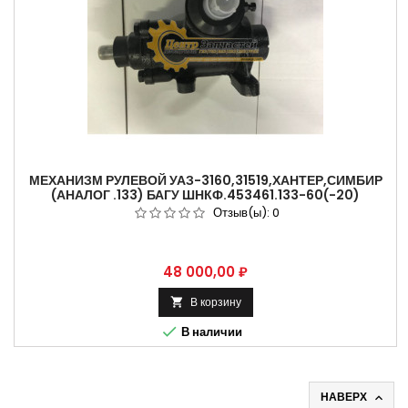
МЕХАНИЗМ РУЛЕВОЙ УАЗ-3160,31519,ХАНТЕР,СИМБИР
(АНАЛОГ .133) БАГУ ШНКФ.453461.133-60(-20)
Отзыв(ы):
0
Цена
48 000,00 ₽
В корзину


В наличии
НАВЕРХ
