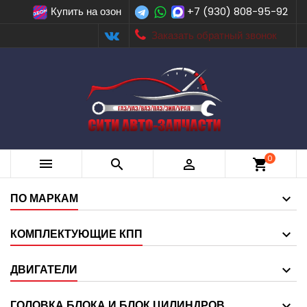
Купить на озон
+7 (930) 808-95-92
Заказать обратный звонок
0



shopping_cart
ПО МАРКАМ
КОМПЛЕКТУЮЩИЕ КПП
ДВИГАТЕЛИ
ГОЛОВКА БЛОКА И БЛОК ЦИЛИНДРОВ