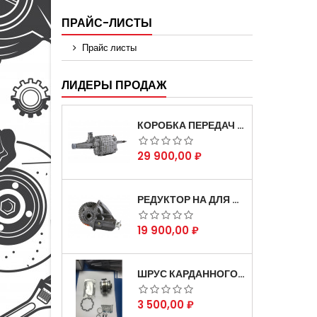
ПРАЙС-ЛИСТЫ
Прайс листы
ЛИДЕРЫ ПРОДАЖ
КОРОБКА ПЕРЕДАЧ НА ДЛЯ АВТОМОБИЛЯ ГАЗЕЛЬ 3302 АРТИКУЛ 3302-1700010 (УСИЛЕННАЯ)
Цена
29 900,00 ₽
РЕДУКТОР НА ДЛЯ АВТОМОБИЛЯ ГАЗЕЛЬ СКОРОСТНОЙ 12Х43 ЗУБ
Цена
19 900,00 ₽
ШРУС КАРДАННОГО ВАЛА СОБОЛЬ ДЛЯ АВТОМОБИЛЯ ГАЗЕЛЬ 4Х4
Цена
3 500,00 ₽