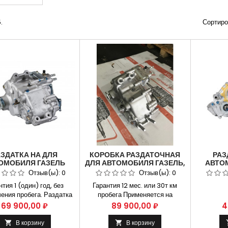
.
Сортиро
АЗДАТКА НА ДЛЯ
КОРОБКА РАЗДАТОЧНАЯ
РАЗ
ОМОБИЛЯ ГАЗЕЛЬ
ДЛЯ АВТОМОБИЛЯ ГАЗЕЛЬ,
АВТО
Ь ДЛЯ АВТОМОБИЛЯ
СОБОЛЬ П/ПР УМЗ-42164
33027
Отзыв(ы):
0
Отзыв(ы):
0
ГАЗ 33027
ВАЛЫ СО ШРУС ДЛЯ
ПОЛН
нтия 1 (один) год, без
Гарантия 12 мес. или 30т км
АВТОМОБИЛЯ ГАЗ
КАТА
ения пробега. Раздатка
пробега Применяется на
3302
зель Соболь Газ 33027
автомобилях Газель Next,
Цена
Цена
Ц
69 900,00 ₽
89 900,00 ₽
4
икул 33027-1800013
соболь 4х4 2217,33027,3302
яется на автомобилях
Артикул 32217-1800013-20,
В корзину
В корзину

