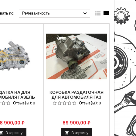



вать по:
Релевантность
ДАТКА НА ДЛЯ
КОРОБКА РАЗДАТОЧНАЯ
МОБИЛЯ ГАЗЕЛЬ
ДЛЯ АВТОМОБИЛЯ ГАЗ
 С ОТКЛЮЧАЕМЫМ
33027 ДЛЯ АВТОМОБИЛЯ
Отзыв(ы):
0
Отзыв(ы):
0
ЫМ ПРИВОДОМ
ГАЗЕЛЬ 4Х4 ПОД
ЛОЖНЫЙ НОМЕР
ШРУСОВОЙ КАРДАН С
7-1800013-40
ОТКЛЮЧАЕМЫМ
ПРИВОДОМ .
ена
Цена
8 900,00 ₽
89 900,00 ₽
В корзину
В корзину

