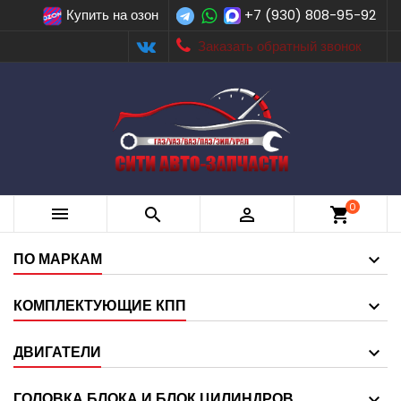
Купить на озон
+7 (930) 808-95-92
Заказать обратный звонок
0



shopping_cart
ПО МАРКАМ
КОМПЛЕКТУЮЩИЕ КПП
ДВИГАТЕЛИ
ГОЛОВКА БЛОКА И БЛОК ЦИЛИНДРОВ