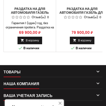
РАЗДАТКА НА ДЛЯ
РАЗДАТКА НА ДЛЯ
АВТОМОБИЛЯ ГАЗЕЛЬ
АВТОМОБИЛЯ ГАЗЕЛЬ ДЛЯ
СОБОЛЬ ДЛЯ АВТОМОБИЛЯ
АВТОМОБИЛЯ ГАЗ 33027
Отзыв(ы):
0
Отзыв(ы):
0
ГАЗ 33027
АРТИКУЛ 33027-1800013
Гарантия 1 (один) год, без
ограничения пробега. Раздатка на
Газель Соболь Газ 33027 артикул
Цена
Цена
69 900,00 ₽
79 900,00 ₽
33027-1800013 Применяется на
автомобилях ГАЗ-33027 и их
В корзину
В корзину


модификациях. Не требующая


В наличии
В наличии
установки коробки передач на
СТО. Способы оплаты
Безналичный расчет, оплата
банковской картой

ТОВАРЫ

НАША КОМПАНИЯ

ВАША УЧЕТНАЯ ЗАПИСЬ