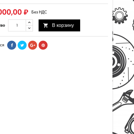
000,00 ₽
Без НДС
В корзину
тво

ся