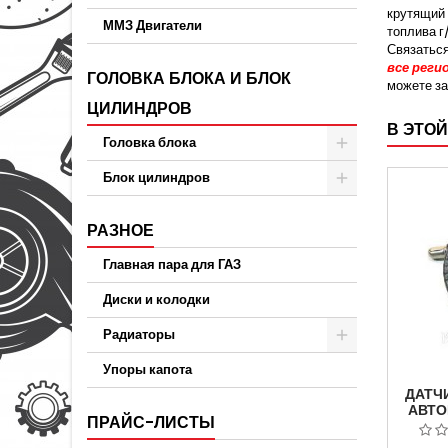
крутящий 
ММЗ Двигатели
топлива г
Связатьс
все реги
ГОЛОВКА БЛОКА И БЛОК
можете з
ЦИЛИНДРОВ
В ЭТОЙ
Головка блока
Блок цилиндров
РАЗНОЕ
Главная пара для ГАЗ
Диски и колодки
Радиаторы
Упоры капота
ДАТЧ
АВТО
ПРАЙС-ЛИСТЫ
Д
ДВ.УМ