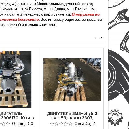
19, 5 (22, 4) 3000±200 Минимальный удельный расход
на, м - 0.78 Высота, м - 1.1 Длина, м - 1 Вес, кг – 190
ок на сайте и менеджер с вами свяжется.
Отгружаем во
ьяновска бесплатно.
Все интересующие вас вопросы вы
мы с вами обязательно свяжемся.
<
>
ДВИГАТЕЛЬ
ДВИГАТЕЛЬ ЗМЗ-511/513
КОМ
.3906170-10 БЕЗ
ГАЗ-53,ГАЗОН 3307,
УСТРОЙС
. ДВ. ЗМЗ 40524,
ГАЗ-66 ШИШИГА. АРТИКУЛ
ЗМЗ-4
Отзыв(ы):
0
Отзыв(ы):
0
, АИ-92, С ГУР.
513000100040020 (
ИДЕАЛЬ