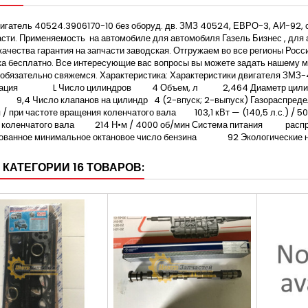
игатель 40524.3906170-10 без оборуд. дв. ЗМЗ 40524, ЕВРО-3, АИ-92, с
сти. Применяемость на автомобиле для автомобиля Газель Бизнес , для 
качества гарантия на запчасти заводская. Отгружаем во все регионы Рос
а бесплатно. Все интересующие вас вопросы вы можете задать нашему м
обязательно свяжемся. Характеристика: Характеристики двигателя ЗМЗ-4
рация L Число цилиндров 4 Объем, л 2,464 Диаметр цили
,4 Число клапанов на цилиндр 4 (2-впуск; 2-выпуск) Газораспред
 / при частоте вращения коленчатого вала 103,1 кВт — (140,5 л.с.) / 
 коленчатого вала 214 Н•м / 4000 об/мин Система питания распре
ованное минимальное октановое число бензина 92 Экологические
 КАТЕГОРИИ 16 ТОВАРОВ: