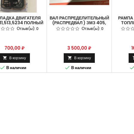
ЛАДКА ДВИГАТЕЛЯ
ВАЛ РАСПРЕДЕЛИТЕЛЬНЫЙ
РАМПА 
11,513,5234 ПОЛНЫЙ
(РАСПРЕДВАЛ ) ЗМЗ 405,
ТОПЛ
МПЛЕКТ ЗОЛОТАЯ
406, 409 ДВИГАТЕЛЬ ДЛЯ
BOSCH
Отзыв(ы):
0
Отзыв(ы):
0
 511-3906022-100.
АВТОМОБИЛЯ ГАЗЕЛЬ
3302.
Цена
Цена
Ц
700,00 ₽
3 500,00 ₽
1
В корзину
В корзину




В наличии
В наличии