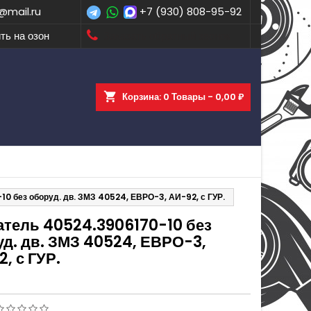
@mail.ru
+7 (930) 808-95-92
ть на озон
Заказать обратный звонок
shopping_cart
Корзина:
0
Товары - 0,00 ₽
0 без оборуд. дв. ЗМЗ 40524, ЕВРО-3, АИ-92, с ГУР.
атель 40524.3906170-10 без
уд. дв. ЗМЗ 40524, ЕВРО-3,
, с ГУР.