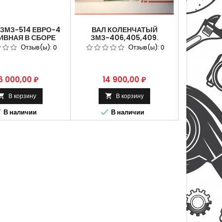
ЗМЗ-514 ЕВРО-4
ВАЛ КОЛЕНЧАТЫЙ
КОЛЬЦА 
ИВНАЯ В СБОРЕ
ЗМЗ-406,405,409.
ДВ
 51432.1112150
АРТИКУЛ 406.1005010.
ЗМЗ-5
Отзыв(ы):
0
Отзыв(ы):
0
ена
Цена
Це
6 000,00 ₽
14 900,00 ₽
1 
В корзину
В корзину






В наличии
В наличии
В