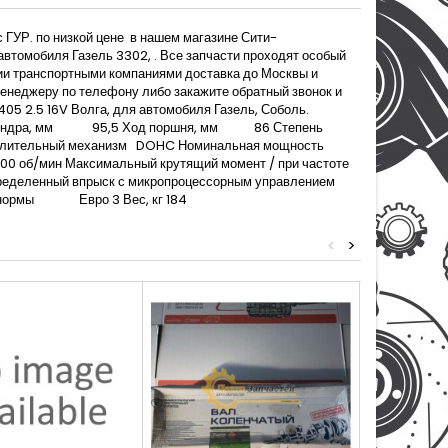
 ГУР. по низкой цене в нашем магазине Сити-
автомобиля Газель 3302, . Все запчасти проходят особый
сии транспортными компаниями доставка до Москвы и
енеджеру по телефону либо закажите обратный звонок и
05 2.5 16V Волга, для автомобиля Газель, Соболь.
ндра, мм 95,5 Ход поршня, мм 86 Степень
елительный механизм DOHC Номинальная мощность
5000 об/мин Максимальный крутящий момент / при частоте
деленный впрыск с микропроцессорным управлением
 нормы Евро 3 Вес, кг 184
<
>