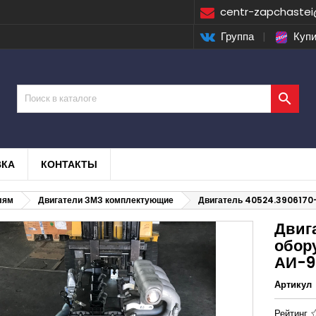
centr-zapchastei
Группа
|
Купи

ВКА
КОНТАКТЫ
лям
Двигатели ЗМЗ комплектующие
Двигатель 40524.3906170-1
Двиг
обор
АИ-92
Артикул
Рейтинг