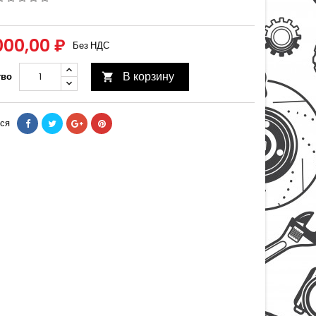
000,00 ₽
Без НДС
В корзину
тво

ся