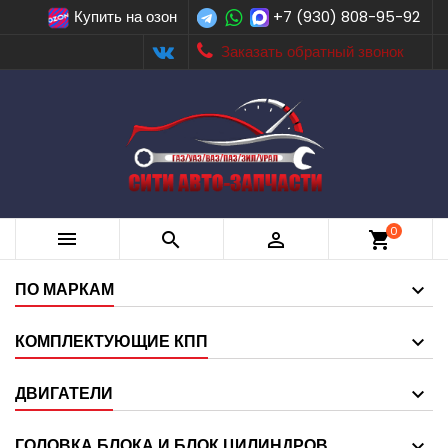
Купить на озон
+7 (930) 808-95-92
Заказать обратный звонок
0



shopping_cart
ПО МАРКАМ
КОМПЛЕКТУЮЩИЕ КПП
ДВИГАТЕЛИ
ГОЛОВКА БЛОКА И БЛОК ЦИЛИНДРОВ