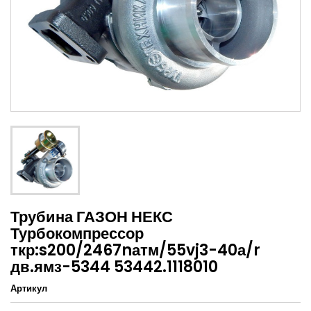
Трубина ГАЗОН НЕКС
Турбокомпрессор
ткр:s200/2467nатм/55vj3-40а/r
дв.ямз-5344 53442.1118010
Артикул