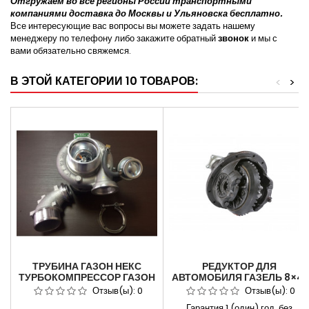
Отгружаем во все регионы России транспортными
компаниями доставка до Москвы и Ульяновска бесплатно.
Все интересующие вас вопросы вы можете задать нашему
менеджеру по телефону либо закажите обратный
звонок
и мы с
вами обязательно свяжемся.
В ЭТОЙ КАТЕГОРИИ 10 ТОВАРОВ:
<
>
ТРУБИНА ГАЗОН НЕКС
РЕДУКТОР ДЛЯ
ТУРБОКОМПРЕССОР ГАЗОН
АВТОМОБИЛЯ ГАЗЕЛЬ 8×41
NEXT ЯМЗ 53444-20 (CNG)
ЗУБ 3302-2402010
Отзыв(ы):
0
Отзыв(ы):
0
53404.1118010-10
Гарантия 1 (один) год, без