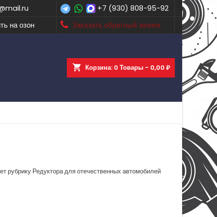
@mail.ru
+7 (930) 808-95-92
ть на озон
Заказать обратный звонок
shopping_cart
Корзина:
0
Товары - 0,00 ₽
яет рубрику Редуктора для отечественных автомобилей