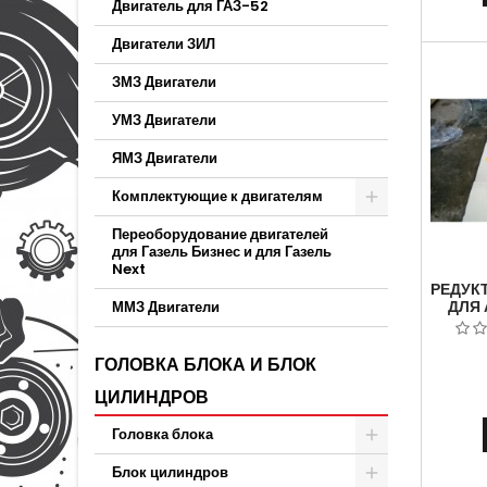
Двигатель для ГАЗ-52
автом
моди
Двигатели ЗИЛ
дизель
устано
ЗМЗ Двигатели
СТ
Безна
УМЗ Двигатели
б
ЯМЗ Двигатели
Комплектующие к двигателям
Переоборудование двигателей
для Газель Бизнес и для Газель
Next
РЕДУК
ДЛЯ 
ММЗ Двигатели
9Х41
БЛ
ШРУ
ГОЛОВКА БЛОКА И БЛОК
ЦИЛИНДРОВ
Головка блока
Блок цилиндров