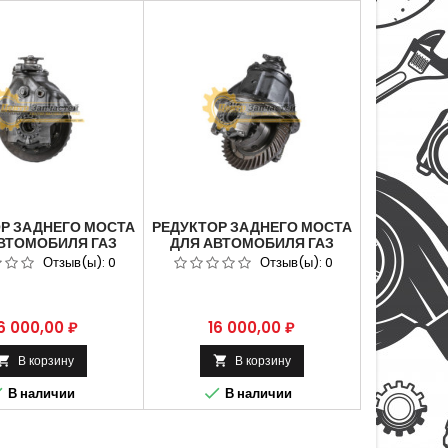
Р ЗАДНЕГО МОСТА
РЕДУКТОР ЗАДНЕГО МОСТА
ВТОМОБИЛЯ ГАЗ
ДЛЯ АВТОМОБИЛЯ ГАЗ
7 АРТИКУЛ 53-
3307 АРТИКУЛ 53-
Отзыв(ы):
0
Отзыв(ы):
0
010. 6Х37 ЗУБ.
2402010-11. 6Х41 ЗУБ.
ена
Цена
6 000,00 ₽
16 000,00 ₽
В корзину
В корзину




В наличии
В наличии
