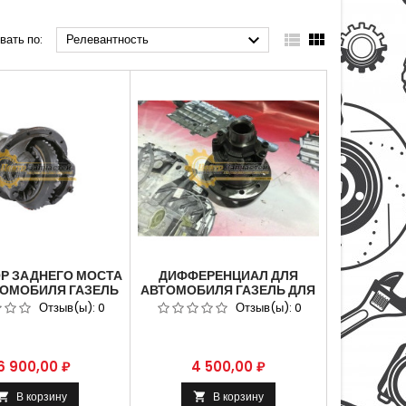



вать по:
Релевантность
Р ЗАДНЕГО МОСТА
ДИФФЕРЕНЦИАЛ ДЛЯ
ТОМОБИЛЯ ГАЗЕЛЬ
АВТОМОБИЛЯ ГАЗЕЛЬ ДЛЯ
 ДЛЯ АВТОМОБИЛЯ
АВТОМОБИЛЯ ГАЗ -3302
Отзыв(ы):
0
Отзыв(ы):
0
Ь NEXT АРТИКУЛ
3302-2403011-10
2-2402010-11
ена
Цена
6 900,00 ₽
4 500,00 ₽
В корзину
В корзину

