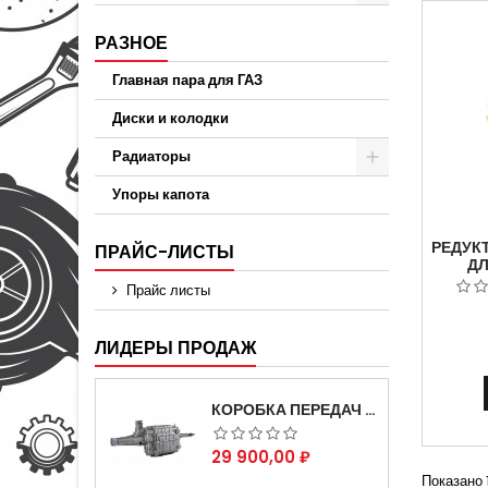
РАЗНОЕ
Главная пара для ГАЗ
Диски и колодки
Радиаторы
Упоры капота
РЕДУК
ПРАЙС-ЛИСТЫ
ДЛ
ГАЗ-3
Прайс листы
4,55
ЛИДЕРЫ ПРОДАЖ
КОРОБКА ПЕРЕДАЧ НА ДЛЯ АВТОМОБИЛЯ ГАЗЕЛЬ 3302 АРТИКУЛ 3302-1700010 (УСИЛЕННАЯ)
Цена
29 900,00 ₽
Показано 