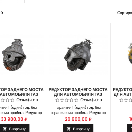
29.
Сортиро
ТОР ЗАДНЕГО МОСТА
РЕДУКТОР ЗАДНЕГО МОСТА
РЕДУКТО
 АВТОМОБИЛЯ ГАЗ
ДЛЯ АВТОМОБИЛЯ ГАЗ
ДЛЯ АВ
9 С БЛОКИРОВКОЙ
3309
БИЗНЕС
Отзыв(ы):
0
Отзыв(ы):
0
(41Х9).
ГАЗЕЛ
нтия 1 (один) год, без
Гарантия 1 (один) год, без
330
ения пробега. Редуктор
ограничения пробега. Редуктор
з 3309 9/41 зуб. С
газ 3309 9/41 зуб. кат. номер:
Цена
Цена
Ц
33 900,00 ₽
26 900,00 ₽
1
овкой кат. номер: 3309
3309 3309-2402010
402010 Применяется на
Применяется на автомобилях
В корзину
В корзину

