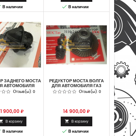


В наличии
В наличии
Р ЗАДНЕГО МОСТА
РЕДУКТОР МОСТА ВОЛГА
ЛЯ АВТОМОБИЛЯ
ДЛЯ АВТОМОБИЛЯ ГАЗ
 NEXT 10Х43ЗУБ.
3110,ГАЗ1105. 3110-2402010.
Отзыв(ы):
0
Отзыв(ы):
0
ена
Цена
1 900,00 ₽
14 900,00 ₽
В корзину
В корзину




В наличии
В наличии