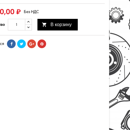
00,00 ₽
Без НДС
В корзину
тво

ся