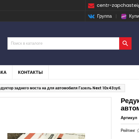
centr-zapchastei
Группа
|
Купи

ВКА
КОНТАКТЫ
дуктор заднего моста на для автомобиля Газель Next 10х43зуб.
Редук
авто
Артикул
Рейтинг