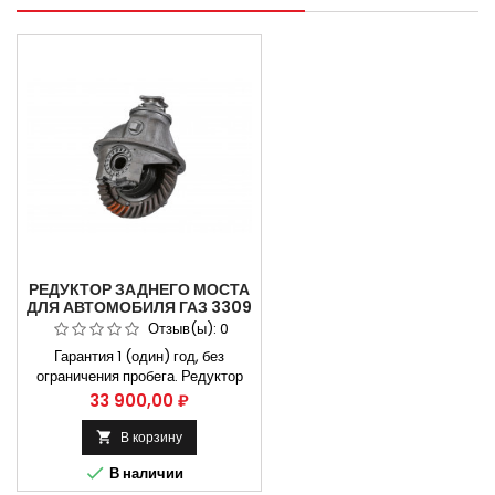
РЕДУКТОР ЗАДНЕГО МОСТА
ДЛЯ АВТОМОБИЛЯ ГАЗ 3309
С БЛОКИРОВКОЙ (41Х9).
Отзыв(ы):
0
Гарантия 1 (один) год, без
ограничения пробега. Редуктор
газ 3309 9/41 зуб. С блокировкой
Цена
33 900,00 ₽
кат. номер: 3309 3309-2402010
Применяется на автомобилях
В корзину

Газ-3309 и их модификациях.

В наличии
Двигатель дизельный Д245 Не