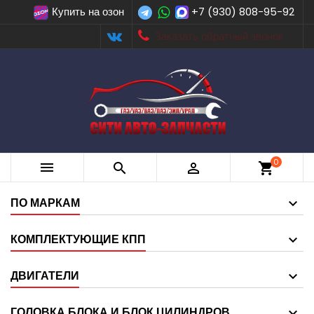
Купить на озон
+7 (930) 808-95-92
Заказать обратный звонок
0



shopping_cart
ПО МАРКАМ
КОМПЛЕКТУЮЩИЕ КПП
ДВИГАТЕЛИ
ГОЛОВКА БЛОКА И БЛОК ЦИЛИНДРОВ