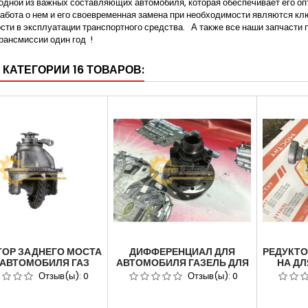
одной из важных составляющих автомобиля, которая обеспечивает его о
абота о нем и его своевременная замена при необходимости являются к
сти в эксплуатации транспортного средства. А также все наши запчасти п
рансмиссии один год !
 КАТЕГОРИИ 16 ТОВАРОВ:
ТОР ЗАДНЕГО МОСТА
ДИФФЕРЕНЦИАЛ ДЛЯ
РЕДУКТО
 АВТОМОБИЛЯ ГАЗ
АВТОМОБИЛЯ ГАЗЕЛЬ ДЛЯ
НА Д
3081 41Х8 ЗУБ ЕГЕРЬ
АВТОМОБИЛЯ ГАЗ -3302
ГАЗЕЛЬ
Отзыв(ы):
0
Отзыв(ы):
0
О АРТИКУЛ 33081-
3302-2403011-10
2402010.