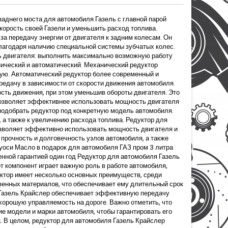
аднего моста для автомобиля Газель с главной парой
корость своей Газели и уменьшить расход топлива.
за передачу энергии от двигателя к задним колесам. Он
благодаря наличию специальной системы зубчатых колес.
 двигателя: выполнить максимально возможную работу
ический и автоматический. Механический редуктор
ную. Автоматический редуктор более современный и
едачу в зависимости от скорости движения автомобиля.
ость движения, при этом уменьшив обороты двигателя. Это
 позволяет эффективнее использовать мощность двигателя
подобрать редуктор под конкретную модель автомобиля.
 а также к увеличению расхода топлива. Редуктор для
озволяет эффективно использовать мощность двигателя и
прочность и долговечность узлов автомобиля, а также
уоси Масло в подарок для автомобиля ГАЗ пром 3 литра
енной гарантией один год Редуктор для автомобиля Газель
т компонент играет важную роль в работе автомобиля,
уктор имеет несколько основных преимуществ, среди
твенных материалов, что обеспечивает ему длительный срок
я Газель Крайслер обеспечивает эффективную передачу
хорошую управляемость на дороге. Важно отметить, что
ие модели и марки автомобиля, чтобы гарантировать его
. В целом, редуктор для автомобиля Газель Крайслер