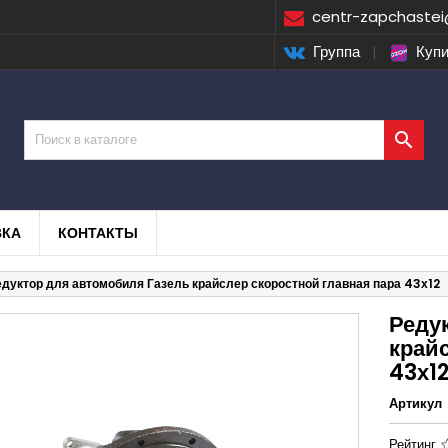
centr-zapchastei
Группа
|
Купи

ВКА
КОНТАКТЫ
едуктор для автомобиля Газель крайслер скоростной главная пара 43х12
Реду
крайс
43х1
Артикул
Рейтинг