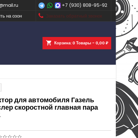
@mail.ru
+7 (930) 808-95-92
ть на озон
Заказать обратный звонок
shopping_cart
Корзина:
0
Товары - 0,00 ₽
ктор для автомобиля Газель
лер скоростной главная пара
2