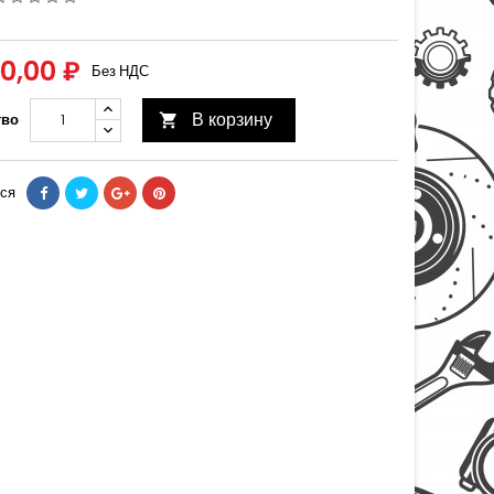
00,00 ₽
Без НДС
В корзину
тво

ся