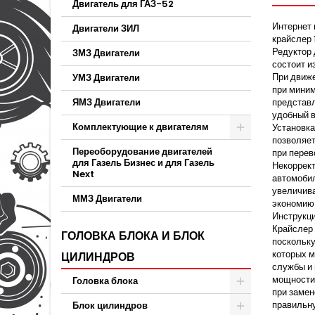
Двигатель для ГАЗ-52
Интернет 
Двигатели ЗИЛ
крайслер 
Редуктор 
ЗМЗ Двигатели
состоит и
При движ
УМЗ Двигатели
при миним
ЯМЗ Двигатели
представл
удобный в
Комплектующие к двигателям
Установка
позволяет
Переоборудование двигателей
при перев
для Газель Бизнес и для Газель
Некоррект
Next
автомобил
увеличива
ММЗ Двигатели
экономию 
Инструкци
Крайслер 
ГОЛОВКА БЛОКА И БЛОК
поскольку
которых м
ЦИЛИНДРОВ
службы и 
мощности,
Головка блока
при замен
правильну
Блок цилиндров