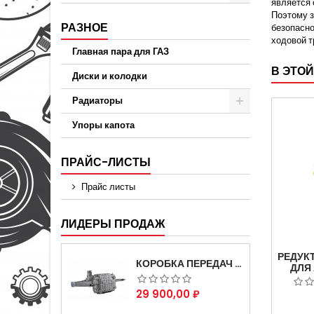
является 
Поэтому з
РАЗНОЕ
безопасно
ходовой т
Главная пара для ГАЗ
В ЭТОЙ
Диски и колодки
Радиаторы
Упоры капота
ПРАЙС-ЛИСТЫ
Прайс листы
ЛИДЕРЫ ПРОДАЖ
РЕДУК
КОРОБКА ПЕРЕДАЧ НА ДЛЯ АВТОМОБИЛЯ ГАЗЕЛЬ 3302 АРТИКУЛ 3302-1700010 (УСИЛЕННАЯ)
ДЛЯ
3308,3
САДК
Цена
29 900,00 ₽