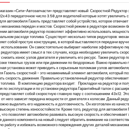
магазин «Сити-Автозапчасти» представляет новый Скоростной Редуктор з
12х43 передаточное число 3.58 для водителей которые хотят увеличить с
для автомобиля Газель представляет собой устройство, которое отвечает 
з механизма передач и мостов. Скоростной режим в редукторе возможен 
ении автомобиля редуктор позволяет эффективно использовать мощность
альном расходе топлива. Существует несколько типов редукторов: механ
яет собой простую конструкцию, в которой выставляются передачи вруч
 использовании. Он самостоятельно выбирает наиболее эффективную пер
 редуктора имеет смысл в тех случаях, когда необходимо увеличить скор
 снизить износ узлов двигателя и увеличить его ресурс. Также редуктор
озке тяжелых грузов или при движении по бездорожью. Важно правильно 
ная установка может приводить к серьезным поломкам узлов автомобиля,
я Газель скоростной - это незаменимый элемент автомобиля, который п
ть скорость движения. Правильно установленный редуктор обеспечивает 
топлива. В комплекцию редуктора входит: Прокладки на редуктор и пол
я по эксплуатации и по установки редуктора Гарантийный талон с расшир
представляет собой скоростную главную пару с соотношением 43х12. Это
 от него зависит передача мощности от двигателя к колесам. Данный ред
ожно выделить его надежность и долговечность. Он изготовлен из качес
высокую степень износостойкости. Кроме того, редуктор для автомобил
 что позволяет автомобилю развивать высокую скорость и обеспечивает 
е данного компонента на новый следует обратить внимание на соответств
ю работу и избежать возможного повреждения других деталей механизма