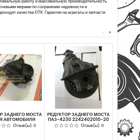
птимальную работу и максимальную производительность.
лючевыми мерами по сохранению надежности и
роходят качества ОТК. Гарантия на агрегаты и запчасти
<
>
Р ЗАДНЕГО МОСТА
РЕДУКТОР ЗАДНЕГО МОСТА
РЕДУКТОР
ЛЯ АВТОМОБИЛЯ
ПАЗ-4230 2242402010-20
ГАЗОН N
 NEXT 10Х43ЗУБ.
(КААЗ) ГЛАВНАЯ ПАР 37Х7,
С41R11-24
Отзыв(ы):
0
Отзыв(ы):
0
37Х8, 41 ЗУБ.