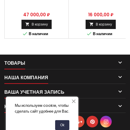
2402010-01.
Цена
Цена
47 000,00 ₽
16 000,00 ₽
В корзину
В корзину




В наличии
В наличии

ТОВАРЫ

НАША КОМПАНИЯ

ВАША УЧЕТНАЯ ЗАПИСЬ
Мы используем cookie, чтобы

КОНТАКТ
сделать сайт удобнее для Вас.
Ok