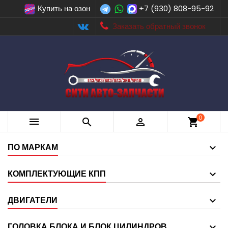
Купить на озон
+7 (930) 808-95-92
Заказать обратный звонок
0



shopping_cart
ПО МАРКАМ
КОМПЛЕКТУЮЩИЕ КПП
ДВИГАТЕЛИ
ГОЛОВКА БЛОКА И БЛОК ЦИЛИНДРОВ