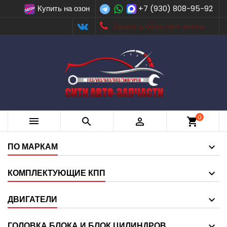
Купить на озон
+7 (930) 808-95-92
Заказать обратный звонок
0



shopping_cart
ПО МАРКАМ
КОМПЛЕКТУЮЩИЕ КПП
ДВИГАТЕЛИ
ГОЛОВКА БЛОКА И БЛОК ЦИЛИНДРОВ