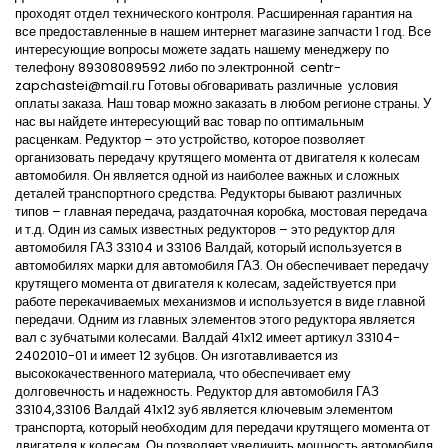
проходят отдел технического контроля. Расширенная гарантия на
все предоставленные в нашем интернет магазине запчасти 1 год. Все
интересующие вопросы можете задать нашему менеджеру по
телефону 89308089592 либо по электронной centr-
zapchastei@mail.ru Готовы обговаривать различные условия
оплаты заказа. Наш товар можно заказать в любом регионе страны. У
нас вы найдете интересующий вас товар по оптимальным
расценкам. Редуктор – это устройство, которое позволяет
организовать передачу крутящего момента от двигателя к колесам
автомобиля. Он является одной из наиболее важных и сложных
деталей транспортного средства. Редукторы бывают различных
типов – главная передача, раздаточная коробка, мостовая передача
и т.д. Один из самых известных редукторов – это редуктор для
автомобиля ГАЗ 33104 и 33106 Валдай, который используется в
автомобилях марки для автомобиля ГАЗ. Он обеспечивает передачу
крутящего момента от двигателя к колесам, задействуется при
работе перекачиваемых механизмов и используется в виде главной
передачи. Одним из главных элементов этого редуктора является
вал с зубчатыми колесами. Валдай 41х12 имеет артикул 33104-
2402010-01 и имеет 12 зубцов. Он изготавливается из
высококачественного материала, что обеспечивает ему
долговечность и надежность. Редуктор для автомобиля ГАЗ
33104,33106 Валдай 41х12 зуб является ключевым элементом
транспорта, который необходим для передачи крутящего момента от
двигателя к колесам. Он позволяет увеличить мощность автомобиля