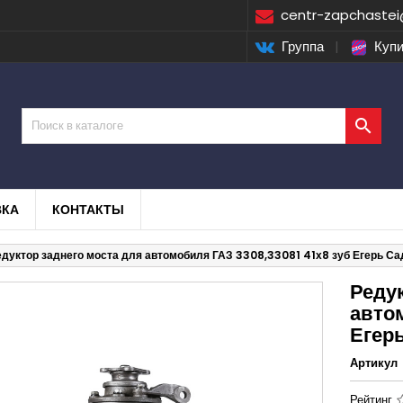
centr-zapchastei
Группа
|
Купи

ВКА
КОНТАКТЫ
едуктор заднего моста для автомобиля ГАЗ 3308,33081 41х8 зуб Егерь Са
Редук
авто
Егер
Артикул
Рейтинг