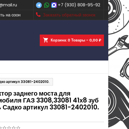
@mail.ru
+7 (930) 808-95-92
ть на озон
Заказать обратный звонок
shopping_cart
Корзина:
0
Товары - 0,00 ₽
дко артикул 33081-2402010.
тор заднего моста для
мобиля ГАЗ 3308,33081 41х8 зуб
ь Садко артикул 33081-2402010.