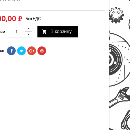
00,00 ₽
Без НДС
В корзину
тво

ся