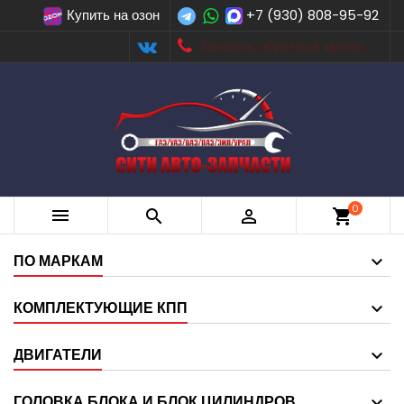
Купить на озон
+7 (930) 808-95-92
Заказать обратный звонок
0



shopping_cart
ПО МАРКАМ
КОМПЛЕКТУЮЩИЕ КПП
ДВИГАТЕЛИ
ГОЛОВКА БЛОКА И БЛОК ЦИЛИНДРОВ