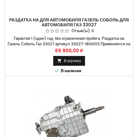
РАЗДАТКА НА ДЛЯ АВТОМОБИЛЯ ГАЗЕЛЬ СОБОЛЬ ДЛЯ
АВТОМОБИЛЯ ГАЗ 33027
Отзыв(ы):
0
Гарантия 1 (один) год, без ограничения пробега. Раздатка на
Газель Соболь Газ 33027 артикул 33027-1800013 Применяется на
автомобилях ГАЗ-33027 и их модификациях. Не требующая
Цена
69 900,00 ₽
установки коробки передач на СТО. Способы оплаты Безналичный
расчет, оплата банковской картой
В корзину


В наличии