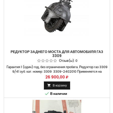
РЕДУКТОР ЗАДНЕГО МОСТА ДЛЯ АВТОМОБИЛЯ ГАЗ
3309
Отзыв(ы):
0
Гарантия 1 (один) год, без ограничения пробега. Редуктор газ 3309
9/41 зуб. кат. номер: 3309 3309-2402010 Применяется на
автомобилях Газ-3309 и их модификациях. Двигатель дизельный
Цена
26 900,00 ₽
Д245 Не требующая установки коробки передач на СТО. Способы
оплаты Безналичный расчет, оплата банковской картой
В корзину


В наличии