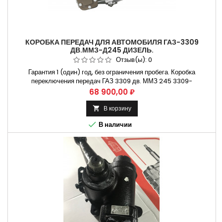
КОРОБКА ПЕРЕДАЧ ДЛЯ АВТОМОБИЛЯ ГАЗ-3309
ДВ.ММЗ-Д245 ДИЗЕЛЬ.
Отзыв(ы):
0
Гарантия 1 (один) год, без ограничения пробега. Коробка
переключения передач ГАЗ 3309 дв. ММЗ 245 3309-
1700010 Применяется
Цена
68 900,00 ₽
на автомобилях ГАЗ-3309 и их модификациях. дв. ММЗ 245 Не
требующая установки коробки передач на СТО. Способы оплаты
В корзину

Безналичный расчет, оплата...

В наличии