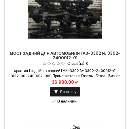
МОСТ ЗАДНИЙ ДЛЯ АВТОМОБИЛЯ ГАЗ-3302 № 3302-
2400012-01
Отзыв(ы):
0
Гарантия 1 год. Мост задний ГАЗ-3302 № 3302-2400012-01,
03122-00-2400012-060 Применяется на Газель , Газель Бизнес,
Газель Некст, ГАЗ -3302, ГАЗ -33027 Способы оплаты
Цена
36 900,00 ₽
Безналичный расчет, оплата банковской картой Бесплатная
доставка:. Москва и Н.Новгород. Владимир и Ульяновск
В корзину

Крупнейший ассортимент...

В наличии