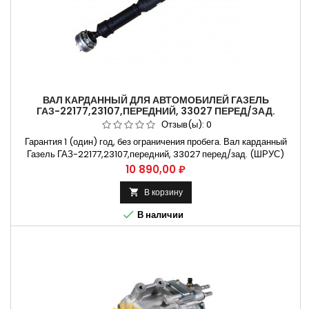
ВАЛ КАРДАННЫЙ ДЛЯ АВТОМОБИЛЕЙ ГАЗЕЛЬ
ГАЗ-22177,23107,ПЕРЕДНИЙ, 33027 ПЕРЕД/ЗАД.
(ШРУС) 910ММ 5022382-2
Отзыв(ы):
0
Гарантия 1 (один) год, без ограничения пробега. Вал карданный
Газель ГАЗ-22177,23107,передний, 33027 перед/зад. (ШРУС)
910мм Применяется на автомобилях Газ-3302. Газ-33027.
Цена
10 890,00 ₽
Газ-33021. Не требующая установки на СТО. Способы оплаты
Безналичный расчет, оплата банковской картой
В корзину


В наличии