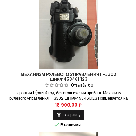
МЕХАНИЗМ РУЛЕВОГО УПРАВЛЕНИЯ Г-3302
ШНКФ453461.123
Отзыв(ы):
0
Гарантия 1 (один) год, без ограничения пробега. Механизм
рулевого управления Г-3302 ШНКФ453461.123 Применяется на
автомобилях газ 3302 , газ 2217 , газель бизнес Не требующая
Цена
18 900,00 ₽
установки на СТО. Способы оплаты Безналичный расчет, оплата
банковской картой Бесплатная доставка:. Москва и Н.Новгород.
В корзину

Владимир и Ульяновск...

В наличии