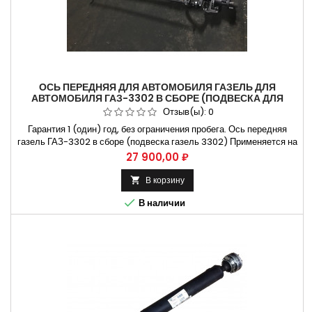
ОСЬ ПЕРЕДНЯЯ ДЛЯ АВТОМОБИЛЯ ГАЗЕЛЬ ДЛЯ
АВТОМОБИЛЯ ГАЗ-3302 В СБОРЕ (ПОДВЕСКА ДЛЯ
АВТОМОБИЛЯ ГАЗЕЛЬ 3302) 3302-3000012.
Отзыв(ы):
0
Гарантия 1 (один) год, без ограничения пробега. Ось передняя
газель ГАЗ-3302 в сборе (подвеска газель 3302) Применяется на
автомобилях ГАЗель 3302 Не требующая установки на СТО.
Цена
27 900,00 ₽
Способы оплаты Безналичный расчет, оплата банковской картой
В корзину


В наличии