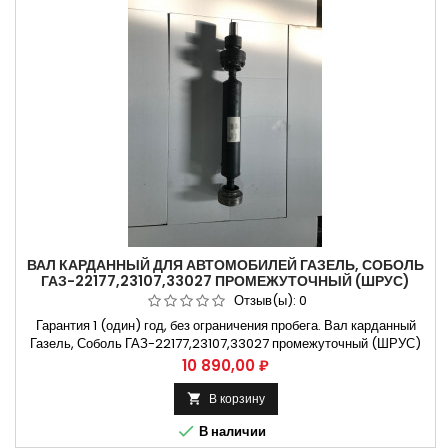
ВАЛ КАРДАННЫЙ ДЛЯ АВТОМОБИЛЕЙ ГАЗЕЛЬ, СОБОЛЬ
ГАЗ-22177,23107,33027 ПРОМЕЖУТОЧНЫЙ (ШРУС)
736ММ 5022380
Отзыв(ы):
0
Гарантия 1 (один) год, без ограничения пробега. Вал карданный
Газель, Соболь ГАЗ-22177,23107,33027 промежуточный (ШРУС)
=736мм Применяется на автомобилях Газ-3302. Газ-33027.
Цена
10 890,00 ₽
Газ-33021. Не требующая установки на СТО. Способы оплаты
Безналичный расчет, оплата банковской картой
В корзину


В наличии