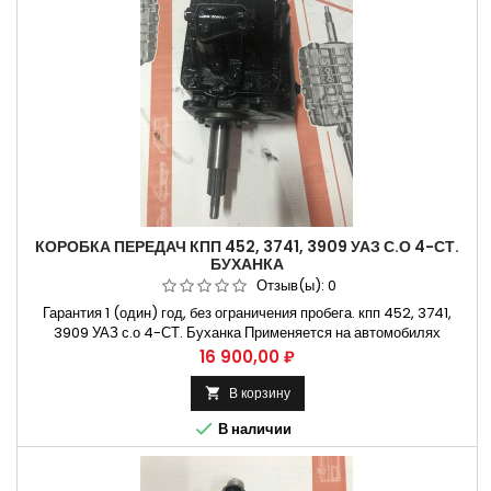
КОРОБКА ПЕРЕДАЧ КПП 452, 3741, 3909 УАЗ С.О 4-СТ.
БУХАНКА
Отзыв(ы):
0
Гарантия 1 (один) год, без ограничения пробега. кпп 452, 3741,
3909 УАЗ с.о 4-СТ. Буханка Применяется на автомобилях
УАЗ-3962. УАЗ-2206. УАЗ-3303. УАЗ-3741. Не требующая
Цена
16 900,00 ₽
установки на СТО. Способы оплаты Безналичный расчет, оплата
банковской картой
В корзину


В наличии