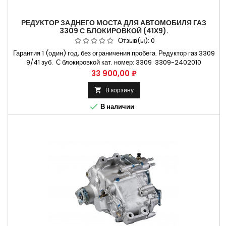
РЕДУКТОР ЗАДНЕГО МОСТА ДЛЯ АВТОМОБИЛЯ ГАЗ
3309 С БЛОКИРОВКОЙ (41Х9).
Отзыв(ы):
0
Гарантия 1 (один) год, без ограничения пробега. Редуктор газ 3309
9/41 зуб. С блокировкой кат. номер: 3309 3309-2402010
Применяется на автомобилях Газ-3309 и их модификациях.
Цена
33 900,00 ₽
Двигатель дизельный Д245 Не требующая установки коробки
передач на СТО. Способы оплаты Безналичный расчет, оплата
В корзину

банковской картой

В наличии