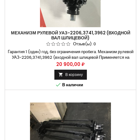
МЕХАНИЗМ РУЛЕВОЙ УАЗ-2206,3741,3962 (ВХОДНОЙ
ВАЛ ШЛИЦЕВОЙ)
Отзыв(ы):
0
Гарантия 1 (один) год, без ограничения пробега. Механизм рулевой
УАЗ-2206,3741,3962 (входной вал шлицевой Применяется на
автомобилях УАЗ-2206,3741,3962 Не требующая установки
Цена
20 900,00 ₽
коробки передач на СТО. Способы оплаты Безналичный расчет,
оплата банковской картой
В корзину


В наличии