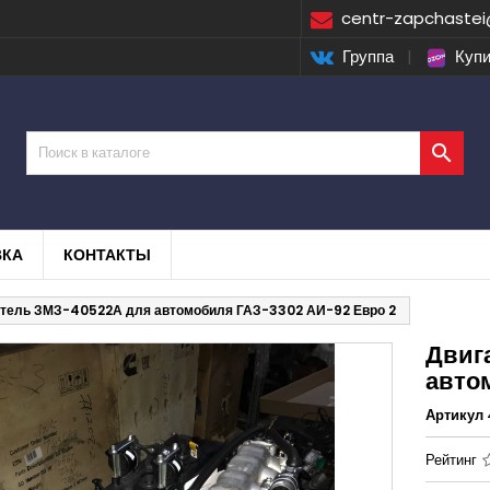
centr-zapchastei
Группа
|
Купи

ВКА
КОНТАКТЫ
тель ЗМЗ-40522А для автомобиля ГАЗ-3302 АИ-92 Евро 2
Двиг
авто
Артикул
Рейтинг