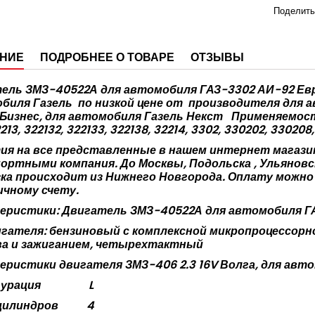
Поделить
НИЕ
ПОДРОБНЕЕ О ТОВАРЕ
ОТЗЫВЫ
ель ЗМЗ-40522А для автомобиля ГАЗ-3302 АИ-92 Евро
биля Газель
по низкой цене от
производителя для а
 Бизнес, для автомобиля Газель Некст
Применяемост
2213, 322132, 322133, 322138, 32214, 3302, 330202, 330208
ия на все представленные в нашем интернет магазине
ортными компания. До Москвы, Подольска , Ульяновс
ка происходит из Нижнего Новгорода. Оплату можно 
ичному счету.
еристики: Двигатель ЗМЗ-40522А для автомобиля ГА
игателя: бензиновый с комплексной микропроцессор
а и зажиганием, четырехтактный
еристики двигателя ЗМЗ-406 2.3 16V Волга, для авто
урация
L
цилиндров
4