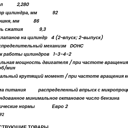
 л
2,280
р цилиндра, мм
92
ршня, мм
86
ь сжатия
9,3
клапанов на цилиндр
4 (2-впуск; 2-выпуск)
спределительный механизм
DOHC
к работы цилиндров
1-3-4-2
льная мощность двигателя / при частоте вращения
 об/мин
альный крутящий момент / при частоте вращения к
а питания
распределенный впрыск с микропро
ндованное минимальное октановое число бензина
ические нормы
Евро 2
192
СТВУЮЩИЕ ТОВАРЫ