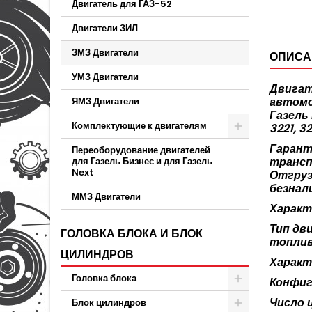
Двигатель для ГАЗ-52
Двигатели ЗИЛ
ЗМЗ Двигатели
ОПИСА
УМЗ Двигатели
Двигат
автомо
ЯМЗ Двигатели
Газель
Комплектующие к двигателям
3221, 3
Гарант
Переоборудование двигателей
трансп
для Газель Бизнес и для Газель
Next
Отгруз
безнал
ММЗ Двигатели
Характ
Тип дв
ГОЛОВКА БЛОКА И БЛОК
топлив
ЦИЛИНДРОВ
Характ
Головка блока
Конфиг
Число 
Блок цилиндров