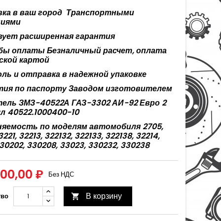
ка в ваш город
Транспортными
ниями
ует расширенная гарантия
бы оплаты Безналичный расчет, оплата
ской картой
ль и отправка в надежной упаковке
тия по паспорту Заводом изготовителем
ель ЗМЗ-40522А ГАЗ-3302 АИ-92 Евро 2
л 40522.1000400-10
яемость по моделям автомобиля 2705,
3221, 32213, 322132, 322133, 322138, 32214,
330202, 330208, 33023, 330232, 330238
000,00 ₽
Без НДС
В корзину
тво
