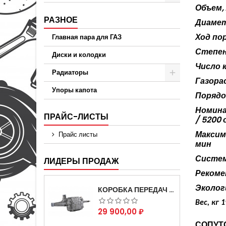
Объем,
РАЗНОЕ
Диамет
Ход по
Главная пара для ГАЗ
Степен
Диски и колодки
Число 
Радиаторы
Газора
Упоры капота
Порядо
Номина
ПРАЙС-ЛИСТЫ
/ 5200
Максим
Прайс листы
мин
Систем
ЛИДЕРЫ ПРОДАЖ
Рекоме
Эколог
КОРОБКА ПЕРЕДАЧ НА ДЛЯ АВТОМОБИЛЯ ГАЗЕЛЬ 3302 АРТИКУЛ 3302-1700010 (УСИЛЕННАЯ)
Вес, кг 
Цена
29 900,00 ₽
СОПУТ