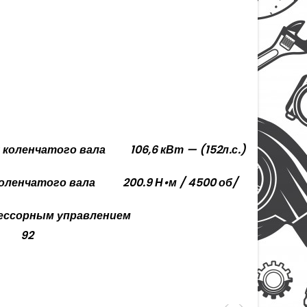
 коленчатого вала
106,6 кВт — (152л.с.)
оленчатого вала
200.9 Н•м / 4500 об/
цессорным управлением
92
<
>