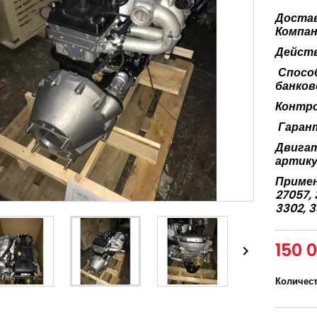
Достав
Компа
Действ
Спосо
банков
Контро
Гаран
Двигат
артику
Примен
27057, 
3302, 
150 

Количес