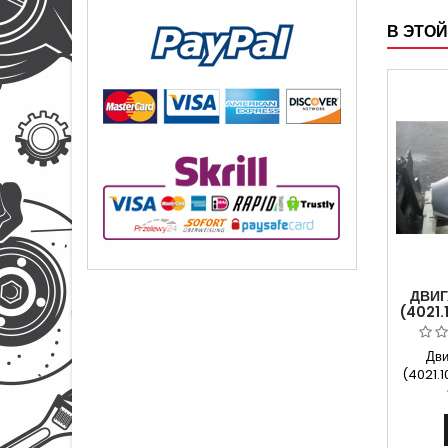
Бесплат
Н.Н
В ЭТОЙ
ДВИГ
(4021
ВОС
Дви
(4021.
УАЗ Вос
Арти
Гаран
расче