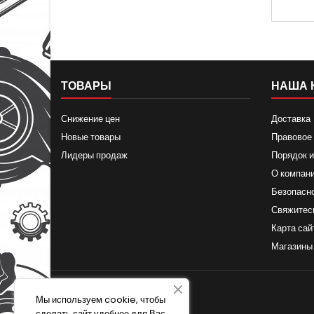
картой
н
Применя
ступ. 
ТОВАРЫ
НАША 
Снижение цен
Доставка
Новые товары
Правовое
Лидеры продаж
Порядок и
О компан
Безопасн
Свяжитес
Карта сай
Магазины
Мы используем cookie, чтобы
сделать сайт удобнее для Вас.