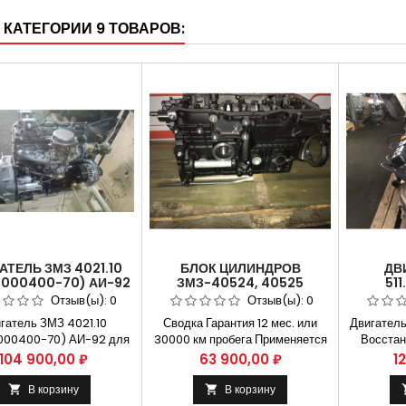
ная доставка:. Москва и
овгород. Владимир и
 КАТЕГОРИИ 9 ТОВАРОВ:
Ульяновск...
АТЕЛЬ ЗМЗ 4021.10
БЛОК ЦИЛИНДРОВ
ДВ
.1000400-70) АИ-92
ЗМЗ-40524, 40525
51
ДЛЯ УАЗ
ЕВРО-3, 4 В СБОРЕ (SHORT
ВОССТ
Отзыв(ы):
0
Отзыв(ы):
0
СТАНОВИТЕЛЬНЫЙ
BLOCK) (ОАО ЗМЗ)
гатель ЗМЗ 4021.10
Сводка Гарантия 12 мес. или
Двигатель
РЕМОНТ.
1000400-70) АИ-92 для
30000 км пробега Применяется
Восстан
становительный ремонт
на автомобилях ЗМЗ-40524,
Артику
Цена
Цена
Ц
104 900,00 ₽
63 900,00 ₽
1
кул: 4021.1000400-70
40525 ЕВРО-3, 4 Артикул
Гаранти
тия 6 мес Безналичный
405000-1002005-00 Способы
расчет,
В корзину
В корзину


т, оплата банковской
оплаты Безналичный расчет,
картой К