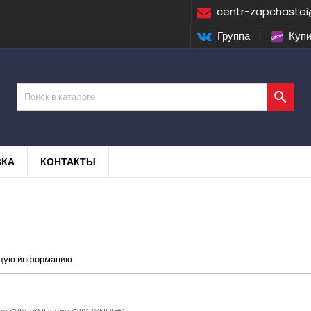
centr-zapchastei
Группа
|
Купи

ВКА
КОНТАКТЫ
ющую информацию: