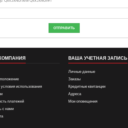
р: QIIXJXNUI или QIIXJXNUI#1
ОТПРАВИТЬ
КОМПАНИЯ
ВАША УЧЕТНАЯ ЗАПИСЬ
Личные данные
 положение
Заказы
 условия использования
Кредитные квитанции
ии
Адреса
ость платежей
Мои оповещения
ь с нами
та