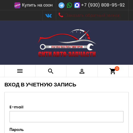
Купить на озон
+7 (930) 808-95-92
Заказать обратный звонок
0



shopping_cart
ВХОД В УЧЕТНУЮ ЗАПИСЬ
E-mail
Пароль