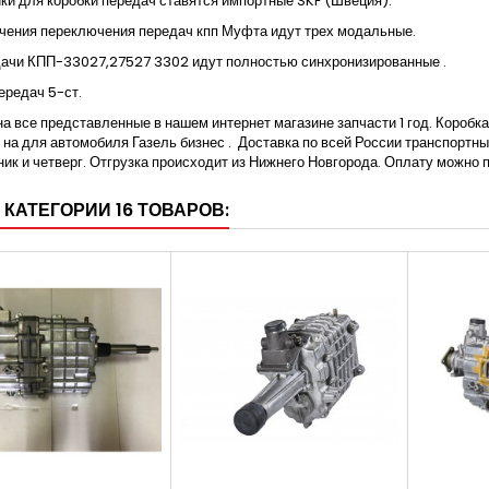
и для коробки передач ставятся импортные SKF (Швеция).
чения переключения передач кпп Муфта идут трех модальные.
дачи КПП-33027,27527 3302 идут полностью синхронизированные .
ередач 5-ст.
на все представленные в нашем интернет магазине запчасти 1 год. Коробка
 на для автомобиля Газель бизнес .
Доставка по всей России транспортны
ик и четверг. Отгрузка происходит из Нижнего Новгорода. Оплату можно 
 КАТЕГОРИИ 16 ТОВАРОВ: