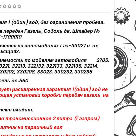
ия 1 (один) год, без ограничения пробега.
а передач Газель, Соболь дв. Штайер №
-1700010
яется на автомобилях Газ-33027 и
их
кациях.
яемость по моделям автомобиля
2705,
3221, 32213, 322132, 322133, 322138, 32214,
30202, 330208, 33023, 330232, 330238
ель дв.560
ует расширенная гарантия 1(один) год не
щая установки коробки передач газель
на
лект входит:
ло трансмиссионное 2 литра (Газпром)
шипник на первичный вал