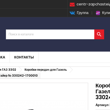
centr-zapchastei
Группа
|
Купи

ВКА
КОНТАКТЫ
я ГАЗ 3302
Коробки передач для Газель
Штайер № 330242-1700010
Коро
Газе
3302
Артикул