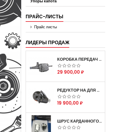
Упоры капота
ПРАЙС-ЛИСТЫ
Прайс листы
ЛИДЕРЫ ПРОДАЖ
КОРОБКА ПЕРЕДАЧ НА ДЛЯ АВТОМОБИЛЯ ГАЗЕЛЬ 3302 АРТИКУЛ 3302-1700010 (УСИЛЕННАЯ)
Цена
29 900,00 ₽
РЕДУКТОР НА ДЛЯ АВТОМОБИЛЯ ГАЗЕЛЬ СКОРОСТНОЙ 12Х43 ЗУБ
Цена
19 900,00 ₽
ШРУС КАРДАННОГО ВАЛА СОБОЛЬ ДЛЯ АВТОМОБИЛЯ ГАЗЕЛЬ 4Х4