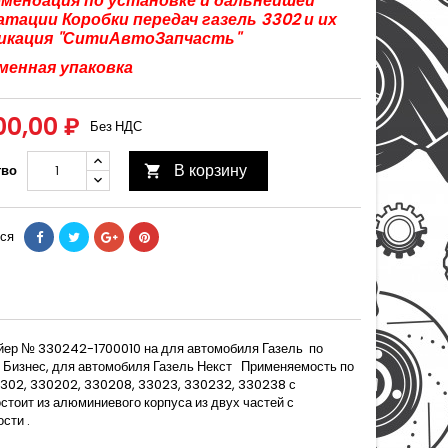
омендация по установке и дальнейшей
атации Коробки передач газель 3302 и их
икация "СитиАвтоЗапчасть"
менная упаковка
00,00 ₽
Без НДС
В корзину
тво

ся
айер № 330242-1700010 на для автомобиля Газель
по
 Бизнес, для автомобиля Газель Некст
Применяемость по
, 3302, 330202, 330208, 33023, 330232, 330238 с
стоит из алюминиевого корпуса из двух частей с
сти .