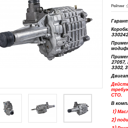
Рейтинг
Гарант
Коробк
330242
Примен
модифи
Примен
27057, 
3302, 3
Двигат
Действ
требую
СТО.
В комп
1) Мас
2) под