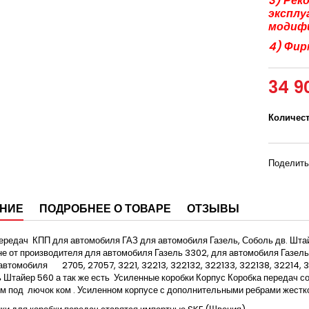
3) Рек
эксплу
модиф
4) Фир
34 9
Количес
Поделить
НИЕ
ПОДРОБНЕЕ О ТОВАРЕ
ОТЗЫВЫ
передач
КПП для автомобиля ГАЗ для автомобиля Газель, Соболь дв. Шт
не от производителя для автомобиля Газель 3302, для автомобиля Газель
автомобиля
2705, 27057, 3221, 32213, 322132, 322133, 322138, 32214
 Штайер 560 а так же есть
Усиленные коробки Корпус Коробка передач со
ем под
лючок ком . Усиленном корпусе с дополнительными ребрами жестко