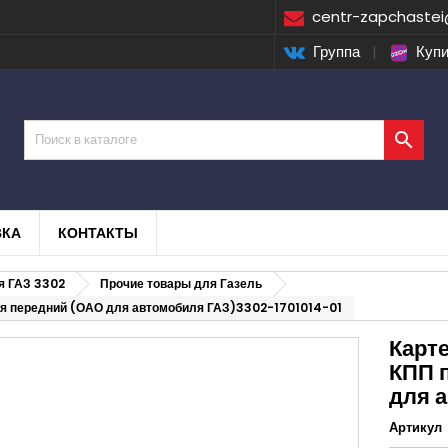
centr-zapchastei
Группа
|
Купи

ВКА
КОНТАКТЫ
я ГАЗ 3302
Прочие товары для Газель
я передний (ОАО для автомобиля ГАЗ)3302-1701014-01
Карт
КПП 
для 
Артикул