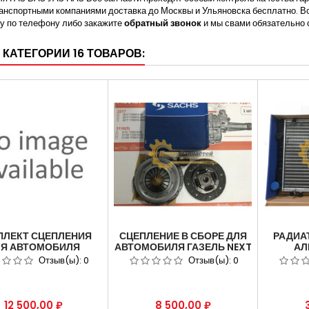
анспортными компаниями доставка до Москвы и Ульяновска бесплатно. 
у по телефону либо закажите
обратный звонок
и мы свами обязательно 
 КАТЕГОРИИ 16 ТОВАРОВ:
ПЛЕКТ СЦЕПЛЕНИЯ
СЦЕПЛЕНИЕ В СБОРЕ ДЛЯ
РАДИА
Я АВТОМОБИЛЯ
АВТОМОБИЛЯ ГАЗЕЛЬ NEXT
АЛ
АЗЕЛЬ-NEXT 330
CUMMINS ISF 2.8 S4129P
ЗМЗ
Отзыв(ы):
0
Отзыв(ы):
0
HM(CUMMINS
АРТИКУЛ A21R22-1601620-
АВТОМ
150Л.С.)SACHS
01.
АРТИК
РТ.3400700645
Цена
Цена
12 500,00 ₽
8 500,00 ₽