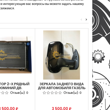
Все интересующие вас вопросы вы можете задать нашему
свяжемся.
<
>
ТОР 2-Х РЯДНЫЙ
ЗЕРКАЛА ЗАДНЕГО ВИДА
ТРОС П
ЮМИНИЙ ДВ.
ДЛЯ АВТОМОБИЛЯ ГАЗЕЛЬ
ПЕРЕД
-406,405 ДЛЯ
3302 БИЗНЕС С
АВТОМО
Отзыв(ы):
0
Отзыв(ы):
0
ОБИЛЯ ГАЗ-3302
ЭЛЕКТРООБОГРЕВОМ И
NEXT АРТ.
УЛ 33021301010.
ПОВТОРИТЕЛЕМ
А31R
(КОМПЛЕКТ 2 ШТ.)
Цена
Цена
Це
3 500,00 ₽
3 500,00 ₽
2 