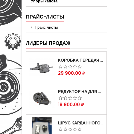
Упоры капота
ПРАЙС-ЛИСТЫ
Прайс листы
ЛИДЕРЫ ПРОДАЖ
КОРОБКА ПЕРЕДАЧ НА ДЛЯ АВТОМОБИЛЯ ГАЗЕЛЬ 3302 АРТИКУЛ 3302-1700010 (УСИЛЕННАЯ)
Цена
29 900,00 ₽
РЕДУКТОР НА ДЛЯ АВТОМОБИЛЯ ГАЗЕЛЬ СКОРОСТНОЙ 12Х43 ЗУБ
Цена
19 900,00 ₽
ШРУС КАРДАННОГО ВАЛА СОБОЛЬ ДЛЯ АВТОМОБИЛЯ ГАЗЕЛЬ 4Х4