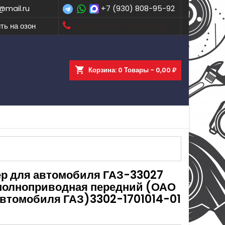
@mail.ru
+7 (930) 808-95-92
ть на озон
Заказать обратный звонок
shopping_cart
Корзина:
0
Товары - 0,00 ₽
ер для автомобиля ГАЗ-33027
полноприводная передний (ОАО
автомобиля ГАЗ)3302-1701014-01