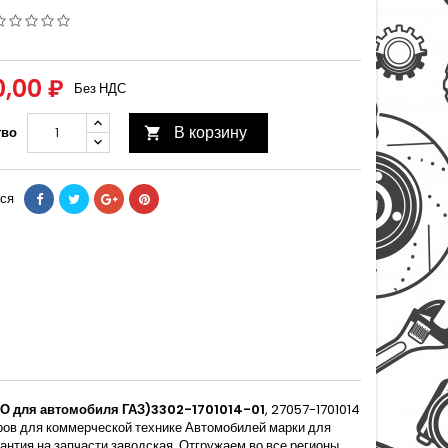
0,00 ₽
Без НДС
В корзину
тво

ся
О для автомобиля ГАЗ)3302-1701014-01
, 27057-1701014
аров для коммерческой технике Автомобилей марки для
нтия на запчасти заводская. Отгружаем во все регионы