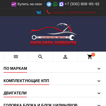
Купить на озон
+7 (930) 808-95-92
Заказать обратный звонок
0



shopping_cart
ПО МАРКАМ
КОМПЛЕКТУЮЩИЕ КПП
ДВИГАТЕЛИ
ГОЛОВКА БЛОКА И БЛОК ЦИЛИНДРОВ