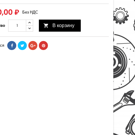
0,00 ₽
Без НДС
В корзину
тво

ся