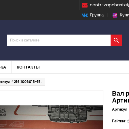
centr-zapchastei
Группа
|
Купи

ВКА
КОНТАКТЫ
тикул 4216.1006015-15.
Вал 
Артик
Артикул
Рейтинг