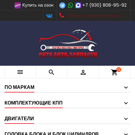
Купить на озон
+7 (930) 808-95-92
Заказать обратный звонок
0



shopping_cart
ПО МАРКАМ
КОМПЛЕКТУЮЩИЕ КПП
ДВИГАТЕЛИ
ГОЛОВКА БЛОКА И БЛОК ЦИЛИНДРОВ