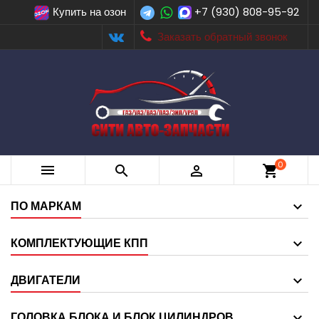
Купить на озон
+7 (930) 808-95-92
Заказать обратный звонок
0



shopping_cart
ПО МАРКАМ
КОМПЛЕКТУЮЩИЕ КПП
ДВИГАТЕЛИ
ГОЛОВКА БЛОКА И БЛОК ЦИЛИНДРОВ