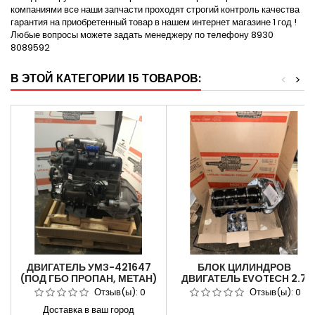
компаниями все наши запчасти проходят строгий контроль качества
гарантия на приобретенный товар в нашем интернет магазине 1 год !
Любые вопросы можете задать менеджеру по телефону 8930
8089592
В ЭТОЙ КАТЕГОРИИ 15 ТОВАРОВ:
<
>
ДВИГАТЕЛЬ УМЗ-421647
БЛОК ЦИЛИНДРОВ
(ПОД ГБО ПРОПАН, МЕТАН)
ДВИГАТЕЛЬ EVOTECH 2.7
ДЛЯ АВТОМОБИЛЯ
ДЛЯ АВТОМОБИЛЯ ГАЗ-
Отзыв(ы):
0
Отзыв(ы):
0
ГАЗ-3302 БИЗНЕС ЕВРО-4
A21R23 ДЛЯ ДВИГАТЕЛЯ
Доставка в ваш город
421647.1000402-85
EVOTECH 2.7