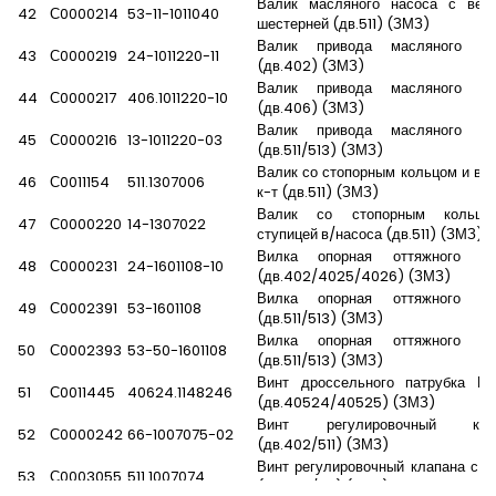
Валик масляного насоса с вед
42
С0000214
53-11-1011040
шестерней (дв.511) (ЗМЗ)
Валик привода масляного на
43
С0000219
24-1011220-11
(дв.402) (ЗМЗ)
Валик привода масляного на
44
С0000217
406.1011220-10
(дв.406) (ЗМЗ)
Валик привода масляного на
45
С0000216
13-1011220-03
(дв.511/513) (ЗМЗ)
Валик со стопорным кольцом и вт
46
С0011154
511.1307006
к-т (дв.511) (ЗМЗ)
Валик со стопорным кольц
47
С0000220
14-1307022
ступицей в/насоса (дв.511) (ЗМЗ)
Вилка опорная оттяжного ры
48
С0000231
24-1601108-10
(дв.402/4025/4026) (ЗМЗ)
Вилка опорная оттяжного ры
49
С0002391
53-1601108
(дв.511/513) (ЗМЗ)
Вилка опорная оттяжного ры
50
С0002393
53-50-1601108
(дв.511/513) (ЗМЗ)
Винт дроссельного патрубка Ев
51
С0011445
40624.1148246
(дв.40524/40525) (ЗМЗ)
Винт регулировочный кла
52
С0000242
66-1007075-02
(дв.402/511) (ЗМЗ)
Винт регулировочный клапана с г
53
С0003055
511.1007074
(дв.402/511) (ЗМЗ)