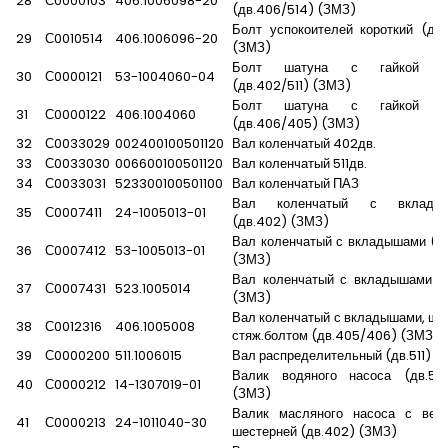
28
С0000103
406.1006098-20
(дв.406/514) (ЗМЗ)
Болт успокоителей короткий (дв
29
С0010514
406.1006096-20
(ЗМЗ)
Болт шатуна с гайкой ко
30
С0000121
53-1004060-04
(дв.402/511) (ЗМЗ)
Болт шатуна с гайкой ко
31
С0000122
406.1004060
(дв.406/405) (ЗМЗ)
32
С0033029
002400100501120
Вал коленчатый 402дв.
33
С0033030
006600100501120
Вал коленчатый 511дв.
34
С0033031
523300100501100
Вал коленчатый ПАЗ
Вал коленчатый с вклады
35
С0007411
24-1005013-01
(дв.402) (ЗМЗ)
Вал коленчатый с вкладышами (дв
36
С0007412
53-1005013-01
(ЗМЗ)
Вал коленчатый с вкладышами (
37
С0007431
523.1005014
(ЗМЗ)
Вал коленчатый с вкладышами, ша
38
С0012316
406.1005008
стяж.болтом (дв.405/406) (ЗМЗ)
39
С0000200
511.1006015
Вал распределительный (дв.511) (
Валик водяного насоса (дв.511/
40
С0000212
14-1307019-01
(ЗМЗ)
Валик масляного насоса с вед
41
С0000213
24-1011040-30
шестерней (дв.402) (ЗМЗ)