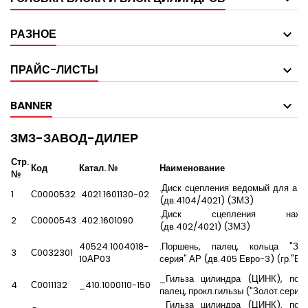
РАЗНОЕ
ПРАЙС-ЛИСТЫ
BANNER
ЗМЗ-ЗАВОД-ДИЛЕР
Стр.
Код
Катал. №
Наименование
№
.Диск сцепления ведомый для а/
1
С0000532
.4021.1601130-02
(дв.4104/4021) (ЗМЗ)
.Диск сцепления нажим
2
С0000543
.402.1601090
(дв.402/4021) (ЗМЗ)
40524.1004018-
.Поршень, палец, кольца "Зол
3
С0032301
10АР03
серия" АР (дв.405 Евро-3) (гр."В"
_Гильза цилиндра (ЦИНК), порш
4
С0011132
_410.1000110-150
палец, прокл.гильзы ("Золот.серия"
_Гильза цилиндра (ЦИНК), порш