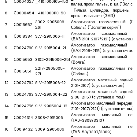
5
С0004027
_410.1000105-150
палец, прокл.гильзы, к-ца ("Зол.се
_Гильза цилиндра, поршень, па
6
С0008454
_410.1000110-50
прокл.гильзы к-т (ЗМЗ)
3302-2905006-
Амортизатор газомасляный (Газ
7
С0015652
261
Соболь) ("Золотая серия")
Амортизатор газомасляный за
8
С0018384
SLV-2915006-11
(ВАЗ 2101-2107/2121) (с установ.к-
Амортизатор газомасляный за
9
С0024760
SLV-2915004-21
(ВАЗ 2108-2115) (с установ.к-том)
Амортизатор газомасляный за
10
С0015653
3102-2915006-251
(Волга)
2217-2905005-
Амортизатор газомасляный пере
11
С0015651
271
(Соболь)
Амортизатор масляный задний 
12
С0024762
SLV-2915006-12
2101-2107) (с установ.к-том)
Амортизатор масляный задний 
13
С0024763
SLV-2915004-22
2108-2115) (с установ.к-том)
Амортизатор масляный передний 
14
С0024756
SLV-2905004-12
2101-2107/2121) (с установ.к-том)
Амортизатор масляный пере
15
С0024314
3308-2915006
(ГАЗ-3308/3310)
Амортизатор масляный пере
16
С0019432
3309-2905006
(ГАЗ-53/3307/3309)