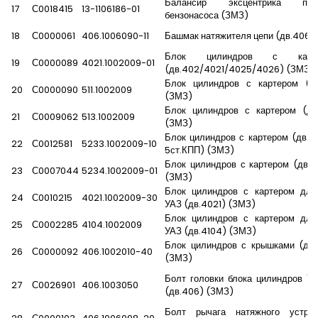
Балансир эксцентрика при
17
С0018415
13-1106186-01
бензонасоса (ЗМЗ)
18
С0000061
406.1006090-11
Башмак натяжителя цепи (дв.406)
Блок цилиндров с карте
19
С0000089
4021.1002009-01
(дв.402/4021/4025/4026) (ЗМЗ)
Блок цилиндров с картером (дв.
20
С0000090
511.1002009
(ЗМЗ)
Блок цилиндров с картером (дв.
21
С0009062
513.1002009
(ЗМЗ)
Блок цилиндров с картером (дв.5
22
С0012581
5233.1002009-10
5ст.КПП) (ЗМЗ)
Блок цилиндров с картером (дв.
23
С0007044
5234.1002009-01
(ЗМЗ)
Блок цилиндров с картером для
24
С0010215
4021.1002009-30
УАЗ (дв.4021) (ЗМЗ)
Блок цилиндров с картером для
25
С0002285
4104.1002009
УАЗ (дв.4104) (ЗМЗ)
Блок цилиндров с крышками (дв.
26
С0000092
406.1002010-40
(ЗМЗ)
Болт головки блока цилиндров "
27
С0026901
406.1003050
(дв.406) (ЗМЗ)
Болт рычага натяжного устрой