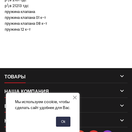
р\в 21213 тдс
пружина клапана
пружина клапана 01 к-т
пружина клапана 08 к-т
пружина 12 к-т

ТОВАРЫ

НАША КОМПАНИЯ
Мы используем cookie, чтобы

ВАША УЧЕТНАЯ ЗАПИСЬ
сделать сайт удобнее для Вас.

КОНТАКТ
Ok