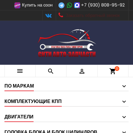
Купить на озон
+7 (930) 808-95-92
Заказать обратный звонок
0



shopping_cart
ПО МАРКАМ
КОМПЛЕКТУЮЩИЕ КПП
ДВИГАТЕЛИ
ГОЛОВКА БЛОКА И БЛОК ЦИЛИНДРОВ