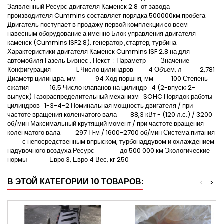
Заявленный Ресурс двигателя Каменск 2.8 от завода
производителя Cummins составляет порядка 500000км.пробега.
Двигатель поступает в продажу первой комплекции со всем
навесным оборудование а именно Блок управления двигателя
каменск (Cummins ISF2.8), генератор ,стартер, турбина.
Характеристики двигателя Каменск Cummins ISF 2.8 на для
автомобиля Газель Бизнес , Некст : Параметр Значение
Конфигурация L Число цилиндров 4 Объем, л 2,781
Диаметр цилиндра, мм 94 Ход поршня, мм 100 Степень
сжатия 16,5 Число клапанов на цилиндр 4 (2-впуск; 2-
выпуск) Газораспределительный механизм SOHC Порядок работы
цилиндров 1-3-4-2 Номинальная мощность двигателя / при
частоте вращения коленчатого вала 88,3 кВт - (120 л.с.) / 3200
об/мин Максимальный крутящий момент / при частоте вращения
коленчатого вала 297 Н•м / 1600-2700 об/мин Система питания
с непосредственным впрыском, турбонаддувом и охлаждением
надувочного воздуха Ресурс до 500 000 км Экологические
нормы Евро 3, Евро 4 Вес, кг 250
В ЭТОЙ КАТЕГОРИИ 10 ТОВАРОВ:
<
>