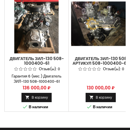
ДВИГАТЕЛЬ ЗИЛ-130 508-
ДВИГАТЕЛЬ ЗИЛ-130 508
1000400-61
АРТИКУЛ 508-1000400-61.
Отзыв(ы):
0
Отзыв(ы):
0
Гарантия 6 (мес.) Двигатель
ЗИЛ-130 508-1000400-61
артикул Двигатель ЗИЛ-130 508-
Цена
Цена
136 000,00 ₽
130 000,00 ₽
1000400-61 Применяется на
автомобилях ЗИЛ 130 Способы
В корзину
В корзину


оплаты Безналичный расчет,


В наличии
В наличии
оплата банковской картой