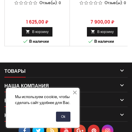
ЗАДНЕГО ХОДА 66-11-
СБОРЕ 53-12-1701100
Отзыв(ы):
0
Отзыв(ы):
0
1701082
Цена
Цена
1 625,00 ₽
7 900,00 ₽
В корзину
В корзину




В наличии
В наличии

ТОВАРЫ

НАША КОМПАНИЯ
Мы используем cookie, чтобы

ВАША УЧЕТНАЯ ЗАПИСЬ
сделать сайт удобнее для Вас.

КОНТАКТ
Ok